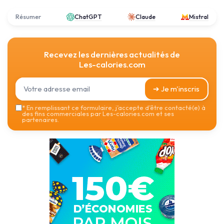
Résumer
ChatGPT
Claude
Mistral
Recevez les dernières actualités de
Les-calories.com
➔ Je m'inscris
*
En remplissant ce formulaire, j’accepte d’être contacté(e) à
des fins commerciales par Les-calories.com et ses
partenaires.