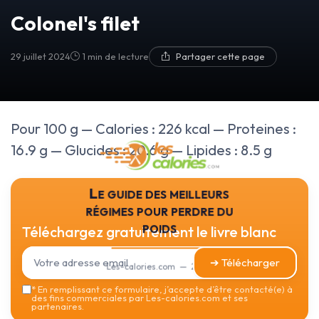
Colonel's filet
29 juillet 2024
1 min de lecture
Partager cette page
Pour 100 g — Calories : 226 kcal — Proteines :
16.9 g — Glucides : 20.6 g — Lipides : 8.5 g
Le guide des meilleurs
régimes pour perdre du
poids
Téléchargez gratuitement le livre blanc
➔ Télécharger
Les-calories.com — 2026
*
En remplissant ce formulaire, j’accepte d’être contacté(e) à
des fins commerciales par Les-calories.com et ses
partenaires.