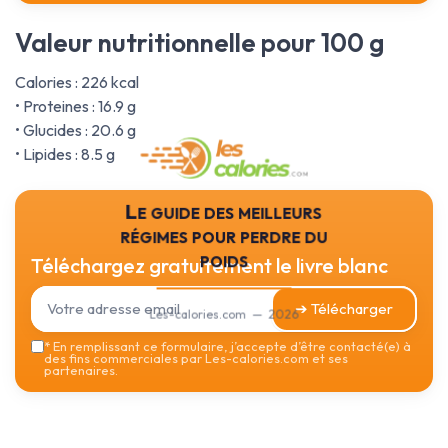
Valeur nutritionnelle pour 100 g
Calories : 226 kcal
• Proteines : 16.9 g
• Glucides : 20.6 g
• Lipides : 8.5 g
Le guide des meilleurs
régimes pour perdre du
poids
Téléchargez gratuitement le livre blanc
➔ Télécharger
Les-calories.com — 2026
*
En remplissant ce formulaire, j’accepte d’être contacté(e) à
des fins commerciales par Les-calories.com et ses
partenaires.