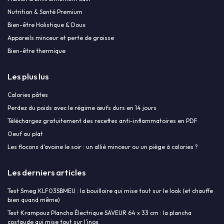
Nutrition & Santé Premium
Bien-être Holistique & Doux
Appareils minceur et perte de graisse
Bien-être thermique
Les plus lus
Calories pâtes
Perdez du poids avec le régime œufs durs en 14 jours
Téléchargez gratuitement des recettes anti-inflammatoires en PDF
Oeuf au plat
Les flocons d'avoine le soir : un allié minceur ou un piège à calories ?
Les derniers articles
Test Smeg KLF03SBMEU : la bouilloire qui mise tout sur le look (et chauffe
bien quand même)
Test Krampouz Plancha Électrique SAVEUR 64 x 33 cm : la plancha
costaude qui mise tout sur l’inox