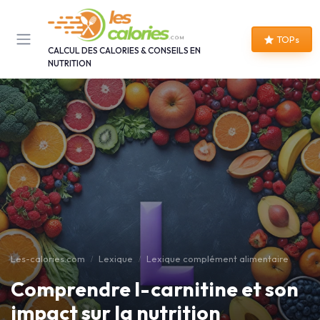
Panneau de gestion des cookies
TOPs
CALCUL DES CALORIES & CONSEILS EN
NUTRITION
Les-calories.com
Lexique
Lexique complément alimentaire
Comprendre l-carnitine et son
impact sur la nutrition