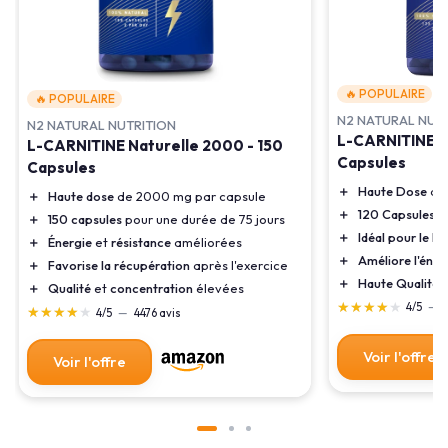
🔥 POPULAIRE
🔥 POPULAIRE
N2 NATURAL NUT
N2 NATURAL NUTRITION
L-CARNITINE N
L-CARNITINE Naturelle 2000 - 150
Capsules
Capsules
＋
Haute Dose
de
＋
Haute dose
de 2000 mg par capsule
＋
120 Capsules
po
＋
150 capsules
pour une durée de 75 jours
＋
Idéal pour le 
＋
Énergie
et
résistance
améliorées
＋
Améliore l'éner
＋
Favorise la récupération
après l'exercice
＋
Haute Qualité
e
＋
Qualité
et
concentration
élevées
★★★★★
★★★★★
4/5
—
4
★★★★★
★★★★★
4/5
—
4476 avis
Voir l'offre
Voir l'offre