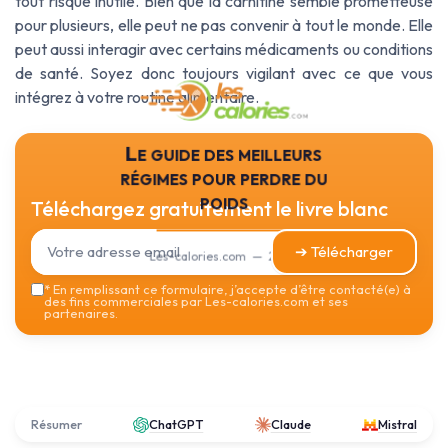
tout risque inutile. Bien que la carnitine semble prometteuse
pour plusieurs, elle peut ne pas convenir à tout le monde. Elle
peut aussi interagir avec certains médicaments ou conditions
de santé. Soyez donc toujours vigilant avec ce que vous
intégrez à votre routine alimentaire.
Le guide des meilleurs
régimes pour perdre du
poids
Téléchargez gratuitement le livre blanc
➔ Télécharger
Les-calories.com — 2026
*
En remplissant ce formulaire, j’accepte d’être contacté(e) à
des fins commerciales par Les-calories.com et ses
partenaires.
Résumer
ChatGPT
Claude
Mistral