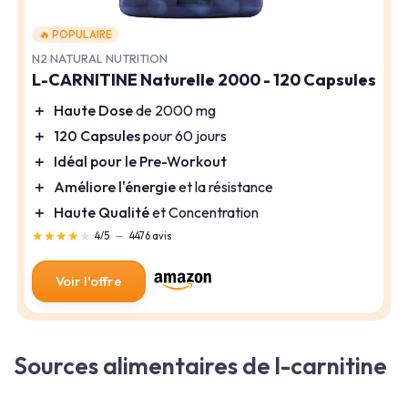
🔥 POPULAIRE
N2 NATURAL NUTRITION
L-CARNITINE Naturelle 2000 - 120 Capsules
＋
Haute Dose
de 2000 mg
＋
120 Capsules
pour 60 jours
＋
Idéal pour le Pre-Workout
＋
Améliore l'énergie
et la résistance
＋
Haute Qualité
et Concentration
★★★★★
★★★★★
4/5
—
4476 avis
Voir l'offre
Sources alimentaires de l-carnitine