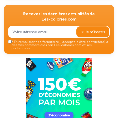
Recevez les dernières actualités de
Les-calories.com
➔ Je m'inscris
*
En remplissant ce formulaire, j’accepte d’être contacté(e) à
des fins commerciales par Les-calories.com et ses
partenaires.