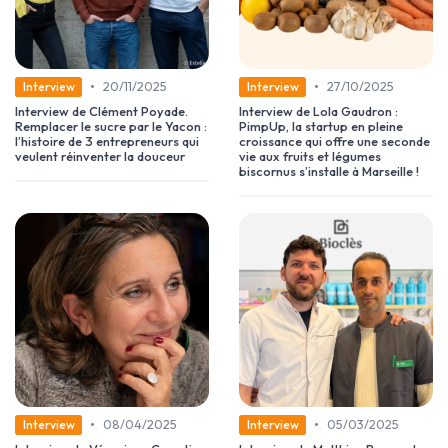
•
•
20/11/2025
27/10/2025
Interview
Interview
Interview de Clément Poyade.
Interview de Lola Gaudron :
Remplacer le sucre par le Yacon :
PimpUp, la startup en pleine
l’histoire de 3 entrepreneurs qui
croissance qui offre une seconde
veulent réinventer la douceur
vie aux fruits et légumes
biscornus s’installe à Marseille !
•
•
08/04/2025
05/03/2025
Interview
Interview