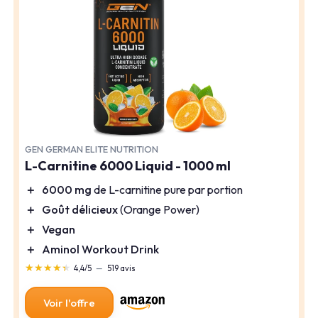
GEN GERMAN ELITE NUTRITION
L-Carnitine 6000 Liquid - 1000 ml
＋
6000 mg
de L-carnitine pure par portion
＋
Goût délicieux
(Orange Power)
＋
Vegan
＋
Aminol Workout Drink
★★★★★
★★★★★
4,4/5
—
519 avis
Voir l'offre