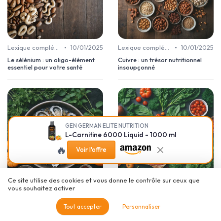
•
•
Lexique complément alimentaire
10/01/2025
Lexique complément alimentaire
10/01/2025
Le sélénium : un oligo-élément
Cuivre : un trésor nutritionnel
essentiel pour votre santé
insoupçonné
GEN GERMAN ELITE NUTRITION
L-Carnitine 6000 Liquid - 1000 ml
🔥
Voir l'offre
Ce site utilise des cookies et vous donne le contrôle sur ceux que
vous souhaitez activer
•
•
Lexique complément alimentaire
10/01/2025
Lexique complément alimentaire
10/01/2025
Les bienfaits du zinc pour votre
Le fer : un oligo-élément
Tout accepter
Personnaliser
santé
essentiel pour notre santé