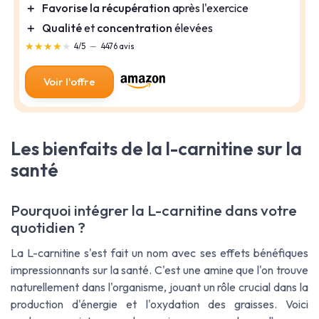
＋
Favorise la récupération
après l'exercice
＋
Qualité
et
concentration
élevées
★★★★★
★★★★★
4/5
—
4476 avis
Voir l'offre
Les bienfaits de la l-carnitine sur la
santé
Pourquoi intégrer la L-carnitine dans votre
quotidien ?
La L-carnitine s'est fait un nom avec ses effets bénéfiques
impressionnants sur la santé. C'est une amine que l'on trouve
naturellement dans l'organisme, jouant un rôle crucial dans la
production d'énergie et l'oxydation des graisses. Voici