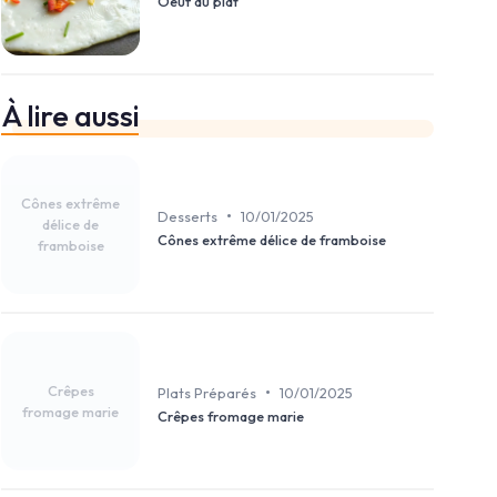
Oeuf au plat
À lire aussi
Cônes extrême
•
Desserts
10/01/2025
délice de
Cônes extrême délice de framboise
framboise
Crêpes
•
Plats Préparés
10/01/2025
fromage marie
Crêpes fromage marie