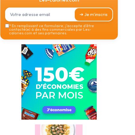
➔ Je m'inscris
*
En remplissant ce formulaire, j’accepte d’être
contacté(e) à des fins commerciales par Les-
calories.com et ses partenaires.