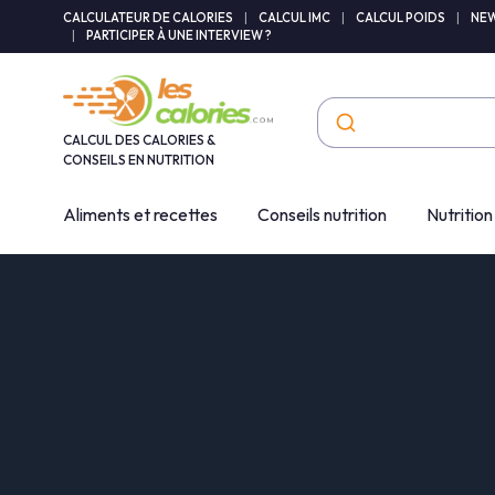
Panneau de gestion des cookies
CALCULATEUR DE CALORIES
|
CALCUL IMC
|
CALCUL POIDS
|
NEW
|
PARTICIPER À UNE INTERVIEW ?
CALCUL DES CALORIES &
CONSEILS EN NUTRITION
Aliments et recettes
Conseils nutrition
Nutrition