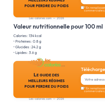
pour perdre du poids
*
En remplissant
commerciales p
Les-calories.com — 2026
Valeur nutritionnelle pour 100 ml
Calories : 134 kcal
• Proteines : 0.8 g
• Glucides : 24.2 g
• Lipides : 3.6 g
Téléchargez
Le guide des
meilleurs régimes
pour perdre du poids
*
En remplissant
commerciales p
Les-calories.com — 2026