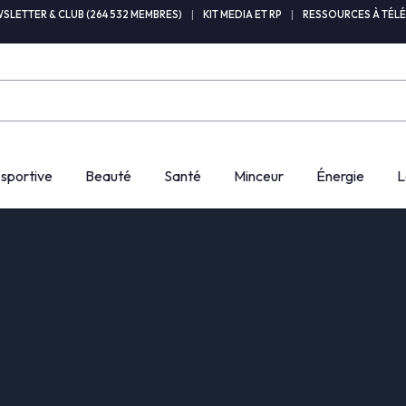
SLETTER & CLUB (264 532 MEMBRES)
|
KIT MEDIA ET RP
|
RESSOURCES À TÉL
 sportive
Beauté
Santé
Minceur
Énergie
L