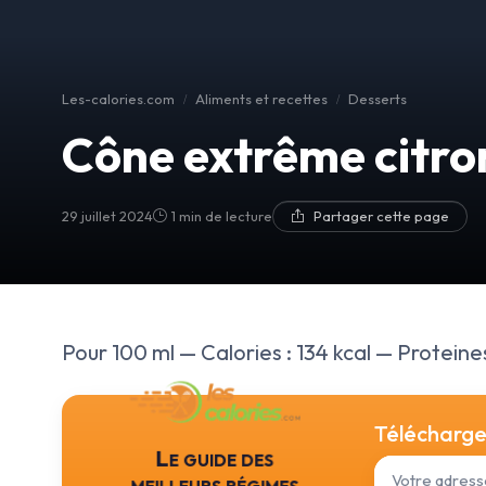
Les-calories.com
Aliments et recettes
Desserts
Cône extrême citron
29 juillet 2024
1 min de lecture
Partager cette page
Pour 100 ml — Calories : 134 kcal — Proteines 
Téléchargez
Le guide des
meilleurs régimes