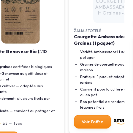
COURGETTE -
AMBASSADOR
H Graines -...
ŽALIA STOTELĖ
Courgette Ambassador H -
Graines (1 paquet)
te Genovese Bio (≈10
＋
Variété
Ambassador H adapt
potager
＋
Graines de courgette
pour réc
raines certifiées biologiques
maison
é Genovese
au goût doux et
＋
Pratique
: 1 paquet adapté aux
ionnel
jardins
à cultiver
— adaptée aux
＋
Convient pour la culture en pl
ants
ou en pot
endement
: plusieurs fruits par
＋
Bon potentiel de rendement 
légumes frais
lente
— convient au potager et
Voir l'offre
★
★
5/5
—
1 avis