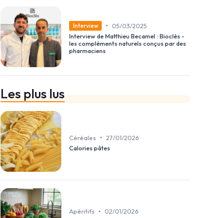
•
05/03/2025
Interview
Interview de Matthieu Becamel : Bioclès -
les compléments naturels conçus par des
pharmaciens
Les plus lus
•
Céréales
27/01/2026
Calories pâtes
•
Apéritifs
02/01/2026