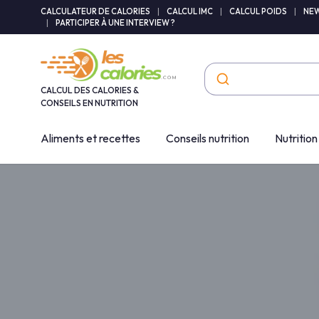
Panneau de gestion des cookies
CALCULATEUR DE CALORIES
|
CALCUL IMC
|
CALCUL POIDS
|
NEW
|
PARTICIPER À UNE INTERVIEW ?
CALCUL DES CALORIES &
CONSEILS EN NUTRITION
Aliments et recettes
Conseils nutrition
Nutrition