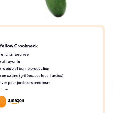
 Yellow Crookneck
x
et chair beurrée
e
attrayante
 rapide
et bonne production
en cuisine (grillées, sautées, farcies)
ltiver pour jardiniers amateurs
1 avis