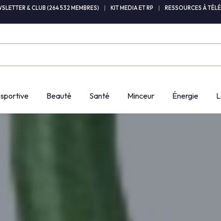
SLETTER & CLUB (264 532 MEMBRES)
|
KIT MEDIA ET RP
|
RESSOURCES À TÉL
 sportive
Beauté
Santé
Minceur
Énergie
L