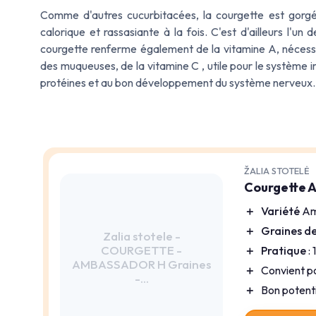
Comme d'autres cucurbitacées, la courgette est gorgée
calorique et rassasiante à la fois. C'est d'ailleurs l'u
courgette renferme également de la vitamine A, nécessai
des muqueuses, de la vitamine C , utile pour le système i
protéines et au bon développement du système nerveux. L
ŽALIA STOTELĖ
Courgette A
＋
Variété
Am
＋
Graines d
Zalia stotele -
COURGETTE -
＋
Pratique
: 
AMBASSADOR H Graines
＋
Convient po
-...
＋
Bon potent