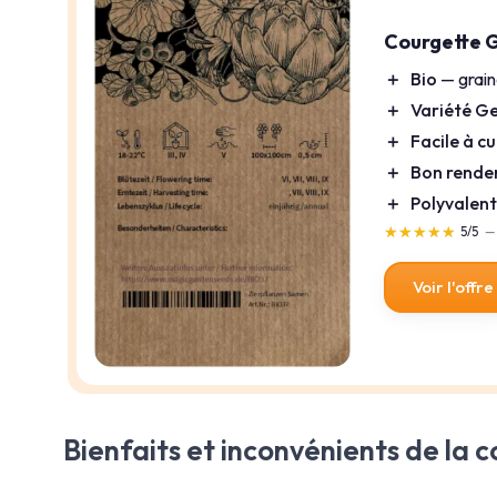
Courgette G
＋
Bio
— grain
＋
Variété G
＋
Facile à cu
＋
Bon rend
＋
Polyvalen
★★★★★
★★★★★
5/5
—
Voir l'offre
Bienfaits et inconvénients de la 