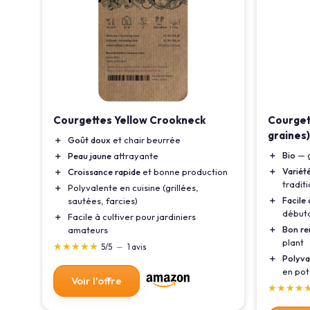
ces
Courget
Courgettes Yellow Crookneck
graines)
inaux
＋
Goût doux
et chair beurrée
＋
Bio
— g
ses
＋
Peau jaune
attrayante
＋
Variét
＋
Croissance rapide
et bonne production
tradit
＋
Polyvalente en cuisine (grillées,
＋
Facile 
sautées, farcies)
début
＋
Facile à cultiver pour jardiniers
＋
Bon r
rre
amateurs
plant
★★★★★
★★★★★
5/5
—
1 avis
＋
Polyva
en pot
Voir l'offre
★★★★
★★★★