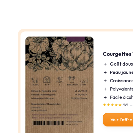
Courgettes
＋
Goût dou
＋
Peau jaun
＋
Croissance
＋
Polyvalente 
＋
Facile à cu
★★★★★
★★★★★
5/5
—
Voir l'offre