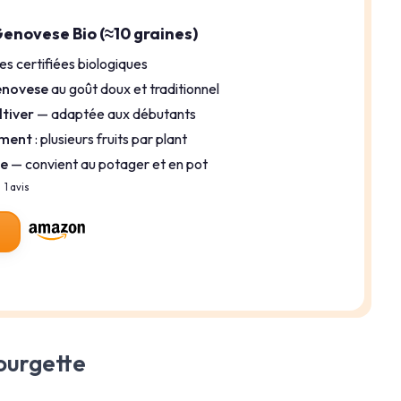
enovese Bio (≈10 graines)
es certifiées biologiques
enovese
au goût doux et traditionnel
ltiver
— adaptée aux débutants
ement
: plusieurs fruits par plant
te
— convient au potager et en pot
1 avis
courgette