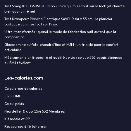
Test Smeg KLF03SBMEU : la bouilloire qui mise tout sur le look (et chauffe
bien quand même)
Test Krampouz Plancha Électrique SAVEUR 64 x 33 cm : la plancha
costaude qui mise tout sur l’inox
Ultra-transformés : quand le mode de fabrication nuit autant que la
composition
Glucosamine sulfate, chondroïtine et MSM : un trio clé pour le confort
articulaire
Médicaments anti-obésité et qualité de vie : ce que 262 essais cliniques
du BMJ révèlent
Les-calories.com
Calculateur de calories
Calcul IMC
Calcul poids
Newsletter & club (264 532 Membres)
Kit media et RP
Ressources à télécharger