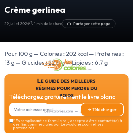
Crème gerlinea
29 juillet 2024
1 min de lecture
Partager cette page
Pour 100 g — Calories : 202 kcal — Proteines :
13 g — Glucides : 22.5 g — Lipides : 6.7 g
Le guide des meilleurs
régimes pour perdre du
poids
Téléchargez gratuitement le livre blanc
➔ Télécharger
Les-calories.com — 2026
*
En remplissant ce formulaire, j’accepte d’être contacté(e) à
des fins commerciales par Les-calories.com et ses
partenaires.