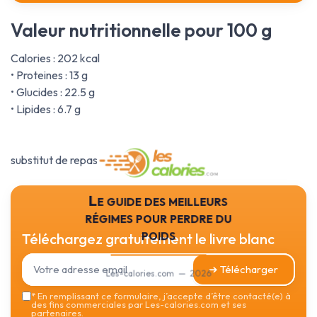
Valeur nutritionnelle pour 100 g
Calories : 202 kcal
• Proteines : 13 g
• Glucides : 22.5 g
• Lipides : 6.7 g
substitut de repas
Le guide des meilleurs
régimes pour perdre du
poids
Téléchargez gratuitement le livre blanc
➔ Télécharger
Les-calories.com — 2026
*
En remplissant ce formulaire, j’accepte d’être contacté(e) à
des fins commerciales par Les-calories.com et ses
partenaires.