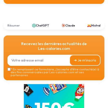
Résumer
ChatGPT
Claude
Mistral
Recevez les dernières actualités de
Les-calories.com
➔ Je m'inscris
*
En remplissant ce formulaire, j’accepte d’être contacté(e) à
des fins commerciales par Les-calories.com et ses
partenaires.