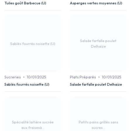
Tuiles goût Barbecue (U)
Asperges vertes moyennes (U)
Salade farfalle poulet
Sablés fourrés noisette (U)
Delhaize
•
•
Sucreries
10/01/2025
Plats Préparés
10/01/2025
Sablés fourrés noisette (U)
Salade farfalle poulet Delhaize
Spécialité laitière sucrée
Petits pains grillés sans
aux fraisesà...
sucres...