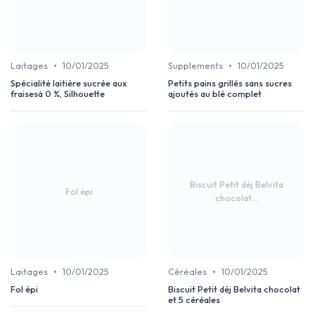
•
•
Laitages
10/01/2025
Supplements
10/01/2025
Spécialité laitière sucrée aux
Petits pains grillés sans sucres
fraisesà 0 %, Silhouette
ajoutés au blé complet
Biscuit Petit déj Belvita
Fol épi
chocolat...
•
•
Laitages
10/01/2025
Céréales
10/01/2025
Fol épi
Biscuit Petit déj Belvita chocolat
et 5 céréales