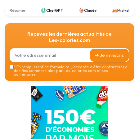
Résumer
ChatGPT
Claude
Mistral
Recevez les dernières actualités de
Les-calories.com
➔ Je m'inscris
*
En remplissant ce formulaire, j’accepte d’être contacté(e) à
des fins commerciales par Les-calories.com et ses
partenaires.