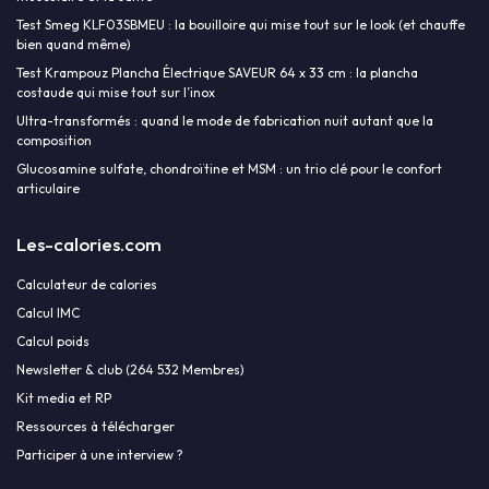
Test Smeg KLF03SBMEU : la bouilloire qui mise tout sur le look (et chauffe
bien quand même)
Test Krampouz Plancha Électrique SAVEUR 64 x 33 cm : la plancha
costaude qui mise tout sur l’inox
Ultra-transformés : quand le mode de fabrication nuit autant que la
composition
Glucosamine sulfate, chondroïtine et MSM : un trio clé pour le confort
articulaire
Les-calories.com
Calculateur de calories
Calcul IMC
Calcul poids
Newsletter & club (264 532 Membres)
Kit media et RP
Ressources à télécharger
Participer à une interview ?