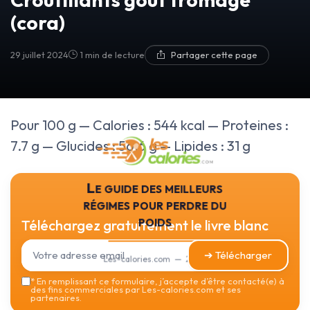
(cora)
29 juillet 2024
1 min de lecture
Partager cette page
Pour 100 g — Calories : 544 kcal — Proteines :
7.7 g — Glucides : 56.6 g — Lipides : 31 g
Le guide des meilleurs
régimes pour perdre du
poids
Téléchargez gratuitement le livre blanc
➔ Télécharger
Les-calories.com — 2026
*
En remplissant ce formulaire, j’accepte d’être contacté(e) à
des fins commerciales par Les-calories.com et ses
partenaires.