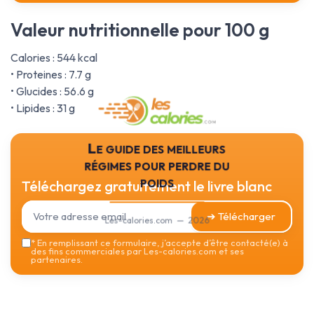
Valeur nutritionnelle pour 100 g
Calories : 544 kcal
• Proteines : 7.7 g
• Glucides : 56.6 g
• Lipides : 31 g
Le guide des meilleurs
régimes pour perdre du
poids
Téléchargez gratuitement le livre blanc
➔ Télécharger
Les-calories.com — 2026
*
En remplissant ce formulaire, j’accepte d’être contacté(e) à
des fins commerciales par Les-calories.com et ses
partenaires.