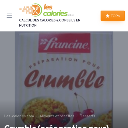
Panneau de gestion des cookies
TOPs
CALCUL DES CALORIES & CONSEILS EN
NUTRITION
Les-calories.com
Aliments et recettes
Desserts
Crumble (préparation pour)