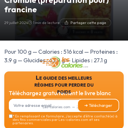
francine
29 juillet 2024
1 min de lecture
Partager cette page
Pour 100 g — Calories : 516 kcal — Proteines :
3.9 g — Glucides : 63.9 g — Lipides : 27.1 g
Le guide des meilleurs
régimes pour perdre du
poids
Téléchargez gratuitement le livre blanc
➔ Télécharger
Les-calories.com — 2026
*
En remplissant ce formulaire, j’accepte d’être contacté(e) à
des fins commerciales par Les-calories.com et ses
partenaires.