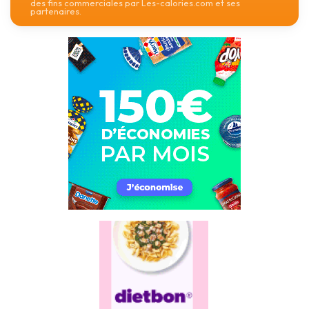
des fins commerciales par Les-calories.com et ses
partenaires.