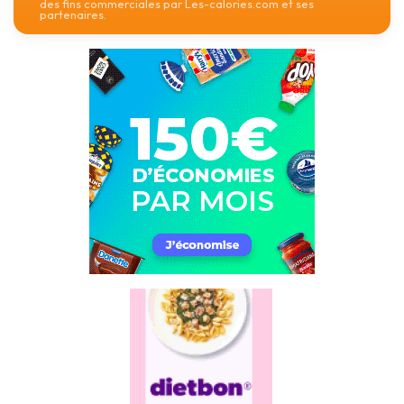
des fins commerciales par Les-calories.com et ses
partenaires.