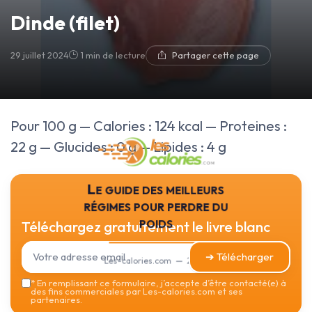
Dinde (filet)
29 juillet 2024
1 min de lecture
Partager cette page
Pour 100 g — Calories : 124 kcal — Proteines :
22 g — Glucides : 0 g — Lipides : 4 g
Le guide des meilleurs
régimes pour perdre du
poids
Téléchargez gratuitement le livre blanc
➔ Télécharger
Les-calories.com — 2026
*
En remplissant ce formulaire, j’accepte d’être contacté(e) à
des fins commerciales par Les-calories.com et ses
partenaires.