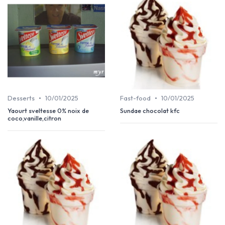
•
•
Desserts
10/01/2025
Fast-food
10/01/2025
Yaourt sveltesse 0% noix de
Sundae chocolat kfc
coco,vanille,citron