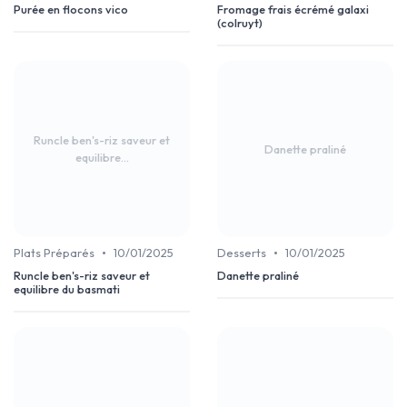
Purée en flocons vico
Fromage frais écrémé galaxi
(colruyt)
Runcle ben's-riz saveur et
Danette praliné
equilibre...
•
•
Plats Préparés
10/01/2025
Desserts
10/01/2025
Runcle ben's-riz saveur et
Danette praliné
equilibre du basmati