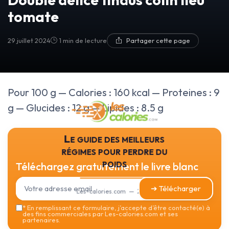
tomate
29 juillet 2024
1 min de lecture
Partager cette page
Pour 100 g — Calories : 160 kcal — Proteines : 9
g — Glucides : 12 g — Lipides : 8.5 g
Le guide des meilleurs
régimes pour perdre du
poids
Téléchargez gratuitement le livre blanc
➔ Télécharger
Les-calories.com — 2026
*
En remplissant ce formulaire, j’accepte d’être contacté(e) à
des fins commerciales par Les-calories.com et ses
partenaires.