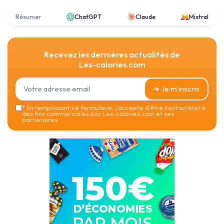
Résumer
ChatGPT
Claude
Mistral
Recevez les dernières actualités de
Les-calories.com
➔ Je m'inscris
*
En remplissant ce formulaire, j’accepte d’être contacté(e) à
des fins commerciales par Les-calories.com et ses
partenaires.