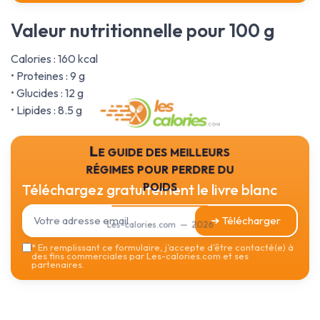
Valeur nutritionnelle pour 100 g
Calories : 160 kcal
• Proteines : 9 g
• Glucides : 12 g
• Lipides : 8.5 g
Le guide des meilleurs
régimes pour perdre du
poids
Téléchargez gratuitement le livre blanc
➔ Télécharger
Les-calories.com — 2026
*
En remplissant ce formulaire, j’accepte d’être contacté(e) à
des fins commerciales par Les-calories.com et ses
partenaires.