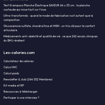
Test Krampouz Plancha Électrique SAVEUR 64 x 33 cm : la plancha
costaude qui mise tout sur l’inox
Ultra-transformés : quand le mode de fabrication nuit autant que la
composition
Glucosamine sulfate, chondroïtine et MSM : un trio clé pour le confort
articulaire
Médicaments anti-obésité et qualité de vie : ce que 262 essais cliniques
du BMJ révèlent
Les-calories.com
Calculateur de calories
Calcul IMC
Calcul poids
Newsletter & club (264 532 Membres)
Kit media et RP
Ressources à télécharger
Participer à une interview ?