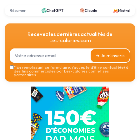
Résumer
ChatGPT
Claude
Mistral
Recevez les dernières actualités de
Les-calories.com
➔ Je m'inscris
*
En remplissant ce formulaire, j’accepte d’être contacté(e) à
des fins commerciales par Les-calories.com et ses
partenaires.