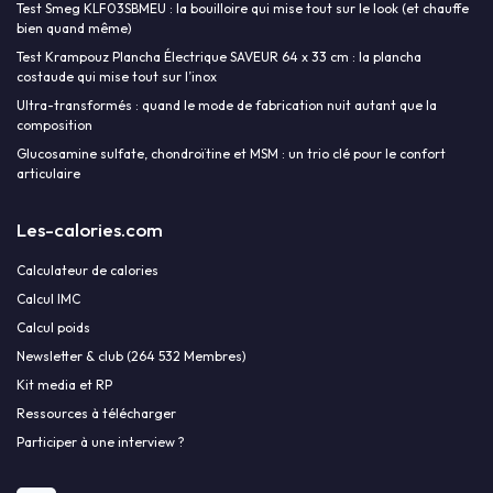
Test Smeg KLF03SBMEU : la bouilloire qui mise tout sur le look (et chauffe
bien quand même)
Test Krampouz Plancha Électrique SAVEUR 64 x 33 cm : la plancha
costaude qui mise tout sur l’inox
Ultra-transformés : quand le mode de fabrication nuit autant que la
composition
Glucosamine sulfate, chondroïtine et MSM : un trio clé pour le confort
articulaire
Les-calories.com
Calculateur de calories
Calcul IMC
Calcul poids
Newsletter & club (264 532 Membres)
Kit media et RP
Ressources à télécharger
Participer à une interview ?