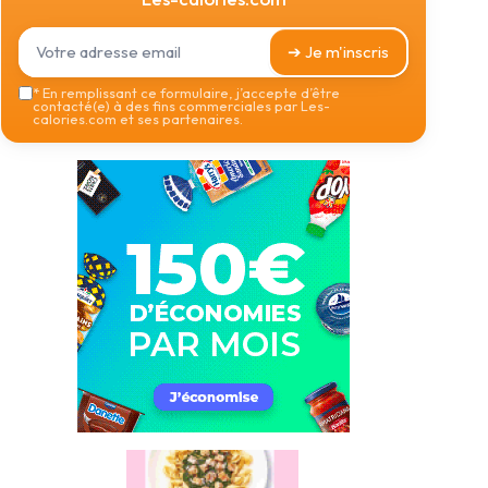
➔ Je m'inscris
*
En remplissant ce formulaire, j’accepte d’être
contacté(e) à des fins commerciales par Les-
calories.com et ses partenaires.