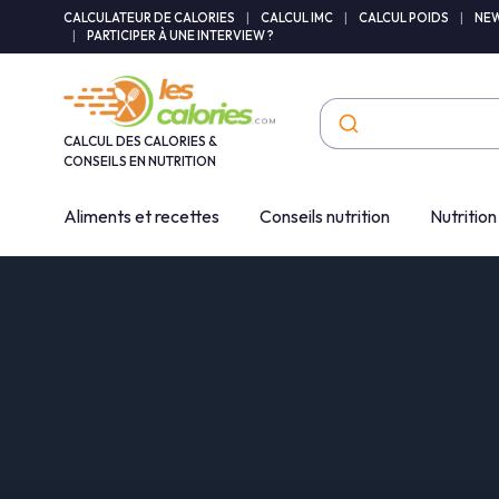
Panneau de gestion des cookies
CALCULATEUR DE CALORIES
|
CALCUL IMC
|
CALCUL POIDS
|
NEW
|
PARTICIPER À UNE INTERVIEW ?
CALCUL DES CALORIES &
CONSEILS EN NUTRITION
Aliments et recettes
Conseils nutrition
Nutrition