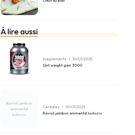
Oeuf au plat
À lire aussi
•
Supplements
10/01/2025
Qnt weight gain 3000
Ravioli jambon
•
Céréales
10/01/2025
emmental
Ravioli jambon emmental lustucru
lustucru