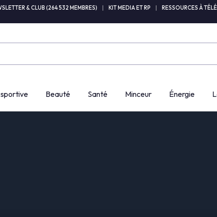
SLETTER & CLUB (264 532 MEMBRES)
|
KIT MEDIA ET RP
|
RESSOURCES À TÉL
 sportive
Beauté
Santé
Minceur
Énergie
L