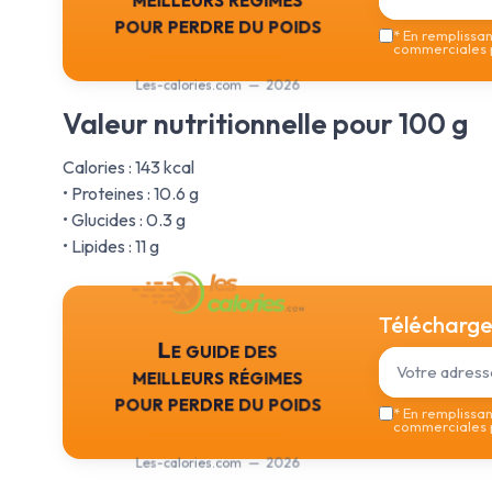
pour perdre du poids
*
En remplissant
commerciales p
Les-calories.com — 2026
Valeur nutritionnelle pour 100 g
Calories : 143 kcal
• Proteines : 10.6 g
• Glucides : 0.3 g
• Lipides : 11 g
Téléchargez
Le guide des
meilleurs régimes
pour perdre du poids
*
En remplissant
commerciales p
Les-calories.com — 2026