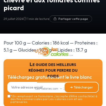
picard
29 juillet 2024
1 min de lecture
Partager cette page
Pour 100 g — Calories : 186 kcal — Proteines :
5.1 g — Glucides : 10.5 g — Lipides : 13.7 g
Le guide des meilleurs
régimes pour perdre du
poids
Téléchargez gratuitement le livre blanc
➔ Télécharger
Les-calories.com — 2026
*
En remplissant ce formulaire, j’accepte d’être contacté(e) à
des fins commerciales par Les-calories.com et ses
partenaires.