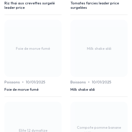
Riz thai aux crevettes surgelé
Tomates farcies leader price
leader price
surgelées
Foie de morue fumé
Milk shake aldi
•
•
Poissons
10/01/2025
Boissons
10/01/2025
Foie de morue fumé
Milk shake aldi
Compote pomme banane
Elite 12 dymatize