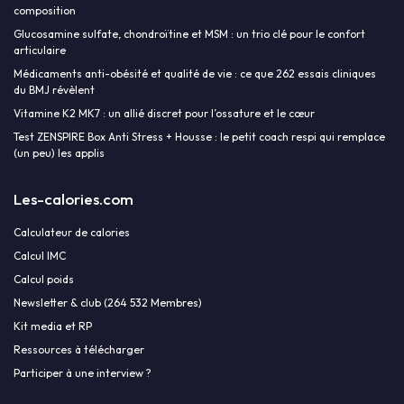
composition
Glucosamine sulfate, chondroïtine et MSM : un trio clé pour le confort
articulaire
Médicaments anti-obésité et qualité de vie : ce que 262 essais cliniques
du BMJ révèlent
Vitamine K2 MK7 : un allié discret pour l’ossature et le cœur
Test ZENSPIRE Box Anti Stress + Housse : le petit coach respi qui remplace
(un peu) les applis
Les-calories.com
Calculateur de calories
Calcul IMC
Calcul poids
Newsletter & club (264 532 Membres)
Kit media et RP
Ressources à télécharger
Participer à une interview ?