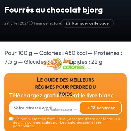
Fourrés au chocolat bjorg
29 juillet 2024
1 min de lecture
Partager cette page
Pour 100 g — Calories : 480 kcal — Proteines :
7.5 g — Glucides : 63 g — Lipides : 22 g
Le guide des meilleurs
régimes pour perdre du
poids
Téléchargez gratuitement le livre blanc
➔ Télécharger
Les-calories.com — 2026
*
En remplissant ce formulaire, j’accepte d’être contacté(e) à
des fins commerciales par Les-calories.com et ses
partenaires.