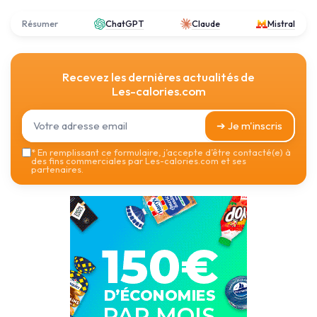
Résumer
ChatGPT
Claude
Mistral
Recevez les dernières actualités de
Les-calories.com
➔ Je m'inscris
*
En remplissant ce formulaire, j’accepte d’être contacté(e) à
des fins commerciales par Les-calories.com et ses
partenaires.