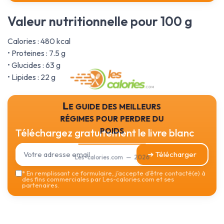
Valeur nutritionnelle pour 100 g
Calories : 480 kcal
• Proteines : 7.5 g
• Glucides : 63 g
• Lipides : 22 g
Le guide des meilleurs
régimes pour perdre du
poids
Téléchargez gratuitement le livre blanc
➔ Télécharger
Les-calories.com — 2026
*
En remplissant ce formulaire, j’accepte d’être contacté(e) à
des fins commerciales par Les-calories.com et ses
partenaires.