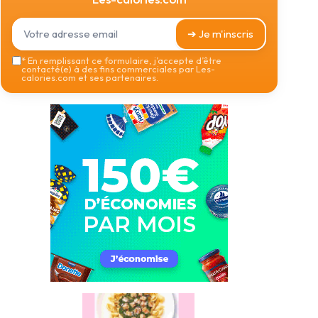
➔ Je m'inscris
*
En remplissant ce formulaire, j’accepte d’être
contacté(e) à des fins commerciales par Les-
calories.com et ses partenaires.