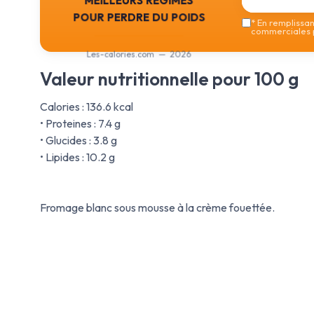
pour perdre du poids
*
En remplissant
commerciales p
Les-calories.com — 2026
Valeur nutritionnelle pour 100 g
Calories : 136.6 kcal
• Proteines : 7.4 g
• Glucides : 3.8 g
• Lipides : 10.2 g
Fromage blanc sous mousse à la crème fouettée.