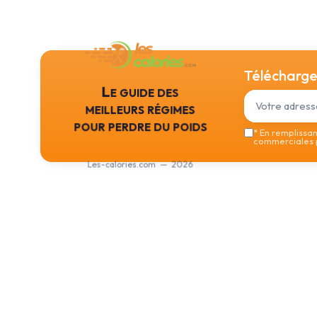
Téléchargez
Le guide des
meilleurs régimes
pour perdre du poids
*
En remplissant
commerciales p
Les-calories.com — 2026