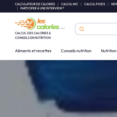
Panneau de gestion des cookies
CALCULATEUR DE CALORIES
|
CALCUL IMC
|
CALCUL POIDS
|
NEW
|
PARTICIPER À UNE INTERVIEW ?
CALCUL DES CALORIES &
CONSEILS EN NUTRITION
Aliments et recettes
Conseils nutrition
Nutrition