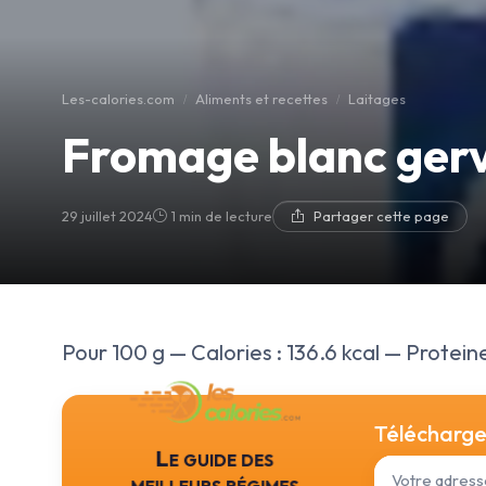
Les-calories.com
Aliments et recettes
Laitages
Fromage blanc gerv
29 juillet 2024
1 min de lecture
Partager cette page
Pour 100 g — Calories : 136.6 kcal — Proteines
Téléchargez
Le guide des
meilleurs régimes