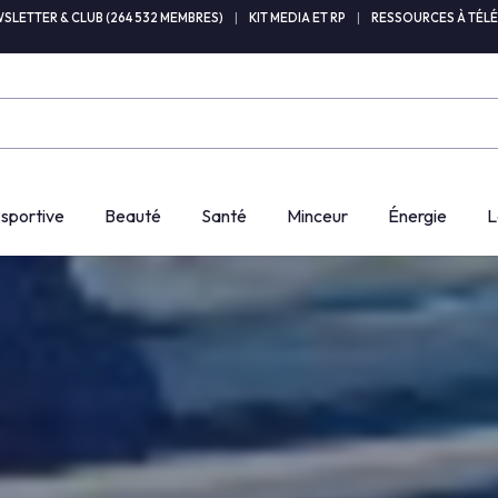
SLETTER & CLUB (264 532 MEMBRES)
|
KIT MEDIA ET RP
|
RESSOURCES À TÉL
 sportive
Beauté
Santé
Minceur
Énergie
L