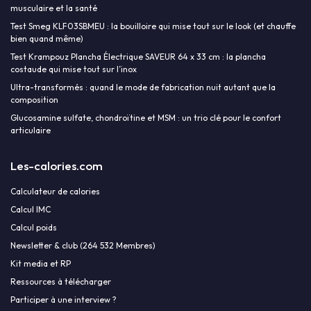
musculaire et la santé
Test Smeg KLF03SBMEU : la bouilloire qui mise tout sur le look (et chauffe
bien quand même)
Test Krampouz Plancha Électrique SAVEUR 64 x 33 cm : la plancha
costaude qui mise tout sur l’inox
Ultra-transformés : quand le mode de fabrication nuit autant que la
composition
Glucosamine sulfate, chondroïtine et MSM : un trio clé pour le confort
articulaire
Les-calories.com
Calculateur de calories
Calcul IMC
Calcul poids
Newsletter & club (264 532 Membres)
Kit media et RP
Ressources à télécharger
Participer à une interview ?