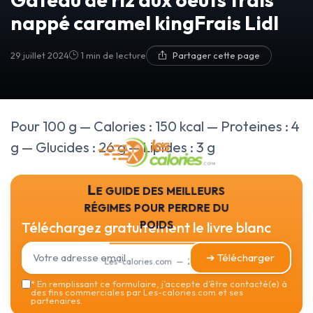
nappé caramel kingFrais Lidl
29 juillet 2024
1 min de lecture
Partager cette page
Pour 100 g — Calories : 150 kcal — Proteines : 4
g — Glucides : 26 g — Lipides : 3 g
Le guide des meilleurs
régimes pour perdre du
poids
Téléchargez gratuitement le livre blanc
➔ Télécharger
Les-calories.com — 2026
*
En remplissant ce formulaire, j’accepte d’être contacté(e) à
des fins commerciales par Les-calories.com et ses
partenaires.