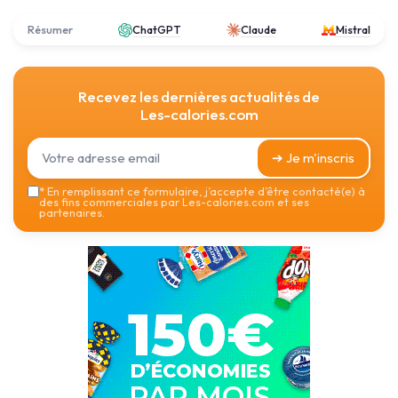
Résumer
ChatGPT
Claude
Mistral
Recevez les dernières actualités de
Les-calories.com
➔ Je m'inscris
*
En remplissant ce formulaire, j’accepte d’être contacté(e) à
des fins commerciales par Les-calories.com et ses
partenaires.