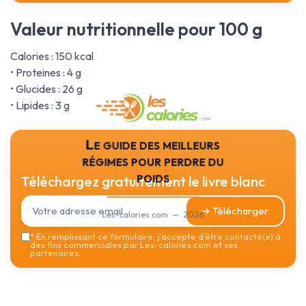
Valeur nutritionnelle pour 100 g
Calories : 150 kcal
• Proteines : 4 g
• Glucides : 26 g
• Lipides : 3 g
Le guide des meilleurs
régimes pour perdre du
poids
Téléchargez gratuitement le livre blanc
➔ Télécharger
Les-calories.com — 2026
*
En remplissant ce formulaire, j’accepte d’être contacté(e) à
des fins commerciales par Les-calories.com et ses
partenaires.