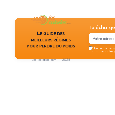
Téléchargez
Le guide des
meilleurs régimes
pour perdre du poids
*
En remplissant
commerciales p
Les-calories.com — 2026