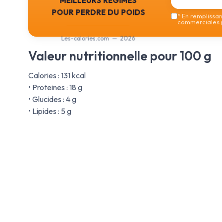
pour perdre du poids
*
En remplissant
commerciales p
Les-calories.com — 2026
Valeur nutritionnelle pour 100 g
Calories : 131 kcal
• Proteines : 18 g
• Glucides : 4 g
• Lipides : 5 g