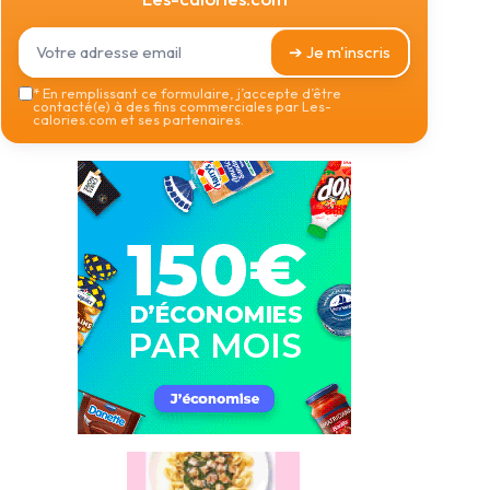
➔ Je m'inscris
*
En remplissant ce formulaire, j’accepte d’être
contacté(e) à des fins commerciales par Les-
calories.com et ses partenaires.