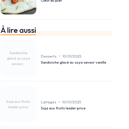
Oeuf au plat
À lire aussi
Sandwiche
•
Desserts
10/01/2025
glacé au soya
Sandwiche glacé au soya saveur vanille
saveur...
Soja aux fruits
•
Laitages
10/01/2025
leader price
Soja aux fruits leader price