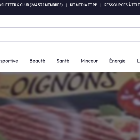
SLETTER & CLUB (264 532 MEMBRES)
|
KIT MEDIA ET RP
|
RESSOURCES À TÉL
 sportive
Beauté
Santé
Minceur
Énergie
L