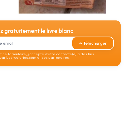
 gratuitement le livre blanc
➔ Télécharger
 ce formulaire, j’accepte d’être contacté(e) à des fins
ar Les-calories.com et ses partenaires.