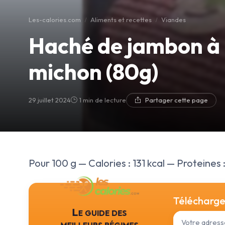
Les-calories.com
Aliments et recettes
Viandes
Haché de jambon à l
michon (80g)
29 juillet 2024
1 min de lecture
Partager cette page
Pour 100 g — Calories : 131 kcal — Proteines :
Téléchargez
Le guide des
meilleurs régimes