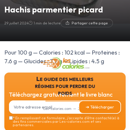
Hachis parmentier picard
29 juillet 2024
1 min de lecture
Partager cette page
Pour 100 g — Calories : 102 kcal — Proteines :
7.6 g — Glucides : 7.7 g — Lipides : 4.5 g
Le guide des meilleurs
régimes pour perdre du
poids
Téléchargez gratuitement le livre blanc
➔ Télécharger
Les-calories.com — 2026
*
En remplissant ce formulaire, j’accepte d’être contacté(e) à
des fins commerciales par Les-calories.com et ses
partenaires.