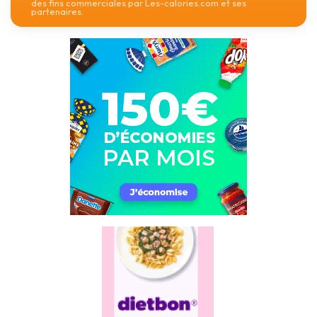
des fins commerciales par Les-calories.com et ses
partenaires.