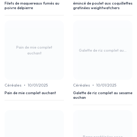
Filets de maquereaux fumés au
émincé de poulet aux coquillettes
poivre delpierre
gratinées weightwatchers
Pain de mie complet
Galette de riz complet au...
auchant
•
•
Céréales
10/01/2025
Céréales
10/01/2025
Pain de mie complet auchant
Galette de riz complet au sesame
auchan
Barre protéinées coco