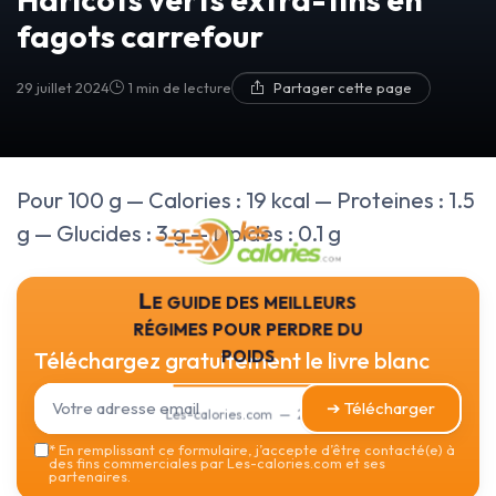
fagots carrefour
29 juillet 2024
1 min de lecture
Partager cette page
Pour 100 g — Calories : 19 kcal — Proteines : 1.5
g — Glucides : 3 g — Lipides : 0.1 g
Le guide des meilleurs
régimes pour perdre du
poids
Téléchargez gratuitement le livre blanc
➔ Télécharger
Les-calories.com — 2026
*
En remplissant ce formulaire, j’accepte d’être contacté(e) à
des fins commerciales par Les-calories.com et ses
partenaires.