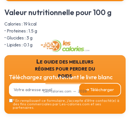
Valeur nutritionnelle pour 100 g
Calories : 19 kcal
• Proteines : 1.5 g
• Glucides : 3 g
• Lipides : 0.1 g
Le guide des meilleurs
régimes pour perdre du
poids
Téléchargez gratuitement le livre blanc
➔ Télécharger
Les-calories.com — 2026
*
En remplissant ce formulaire, j’accepte d’être contacté(e) à
des fins commerciales par Les-calories.com et ses
partenaires.