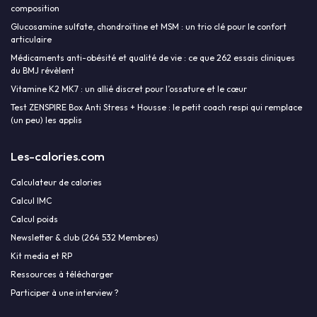
composition
Glucosamine sulfate, chondroïtine et MSM : un trio clé pour le confort
articulaire
Médicaments anti-obésité et qualité de vie : ce que 262 essais cliniques
du BMJ révèlent
Vitamine K2 MK7 : un allié discret pour l’ossature et le cœur
Test ZENSPIRE Box Anti Stress + Housse : le petit coach respi qui remplace
(un peu) les applis
Les-calories.com
Calculateur de calories
Calcul IMC
Calcul poids
Newsletter & club (264 532 Membres)
Kit media et RP
Ressources à télécharger
Participer à une interview ?