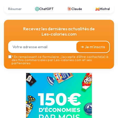
Résumer
ChatGPT
Claude
Mistral
Recevez les dernières actualités de
Les-calories.com
➔ Je m'inscris
*
En remplissant ce formulaire, j’accepte d’être contacté(e) à
des fins commerciales par Les-calories.com et ses
partenaires.