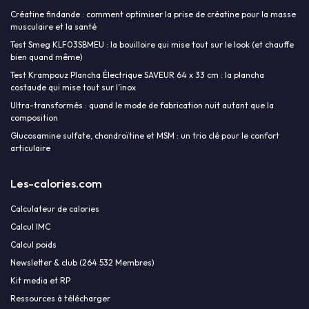
Créatine findande : comment optimiser la prise de créatine pour la masse
musculaire et la santé
Test Smeg KLF03SBMEU : la bouilloire qui mise tout sur le look (et chauffe
bien quand même)
Test Krampouz Plancha Électrique SAVEUR 64 x 33 cm : la plancha
costaude qui mise tout sur l’inox
Ultra-transformés : quand le mode de fabrication nuit autant que la
composition
Glucosamine sulfate, chondroïtine et MSM : un trio clé pour le confort
articulaire
Les-calories.com
Calculateur de calories
Calcul IMC
Calcul poids
Newsletter & club (264 532 Membres)
Kit media et RP
Ressources à télécharger