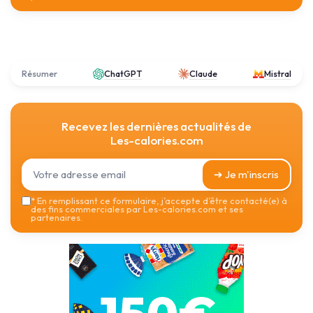
Résumer
ChatGPT
Claude
Mistral
Recevez les dernières actualités de
Les-calories.com
➔ Je m'inscris
*
En remplissant ce formulaire, j’accepte d’être contacté(e) à
des fins commerciales par Les-calories.com et ses
partenaires.