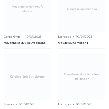
Mayonnaise aux oeufs
Gouda jeune milbona
albona
•
•
Corps Gras
10/01/2025
Laitages
10/01/2025
Mayonnaise aux oeufs albona
Gouda jeune milbona
Maredsous double crème
Ketchup épicé vitakrone
au jambon
•
•
Sauces
10/01/2025
Laitages
10/01/2025