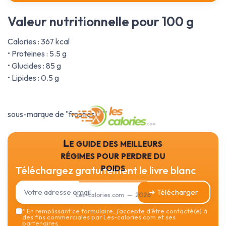
Valeur nutritionnelle pour 100 g
Calories : 367 kcal
• Proteines : 5.5 g
• Glucides : 85 g
• Lipides : 0.5 g
sous-marque de "frosties\"""
Le guide des meilleurs
régimes pour perdre du
poids
Téléchargez gratuitement le livre blanc
➔ Télécharger
Les-calories.com — 2026
*
En remplissant ce formulaire, j’accepte d’être contacté(e) à
des fins commerciales par Les-calories.com et ses
partenaires.