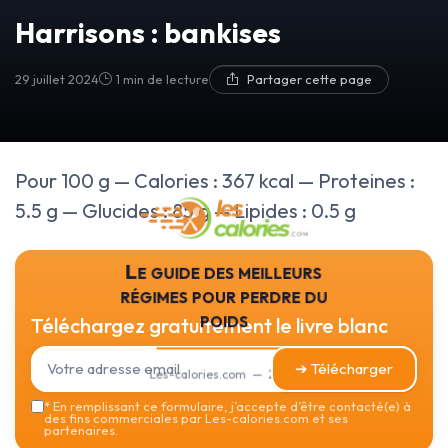
Harrisons : bankises
29 juillet 2024
1 min de lecture
Partager cette page
Pour 100 g — Calories : 367 kcal — Proteines :
5.5 g — Glucides : 85 g — Lipides : 0.5 g
Le guide des meilleurs
régimes pour perdre du
poids
Téléchargez gratuitement le livre blanc
➔ Télécharger
Les-calories.com — 2026
*
En remplissant ce formulaire, j’accepte d’être contacté(e) à
des fins commerciales par Les-calories.com et ses
partenaires.