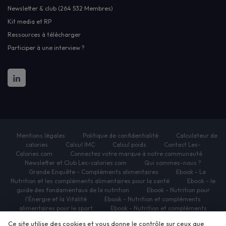
Newsletter & club (264 532 Membres)
Kit media et RP
Ressources à télécharger
Participer à une interview ?
Mentions légales
Politique de confidentialité
Calculateur de
calories
Calcul IMC
Calcul poids
Contact Les-
Calories.com
Connectez votre marque à notre communauté
Newsletter et Club Les-calories.com
Qui sommes-nous ?
Grande Enquête - Compléments alimentaires
Ebook - La
Nutrition et les compléments alimentaires pour la santé
Ebook - le
guide des fondamentaux de la nutrition
Ebook - Nutrition pour
l'Énergie et la Vitalité
Ebook - Nutrition et compléments
alimentaires pour le sport
Ebook - Nutrition et compléments
alimentaires pour la beauté
Ebook - Nutrition et complements
Ce site utilise des cookies et vous donne le contrôle sur ceux que