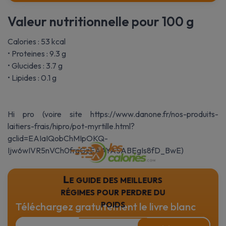
Valeur nutritionnelle pour 100 g
Calories : 53 kcal
• Proteines : 9.3 g
• Glucides : 3.7 g
• Lipides : 0.1 g
Hi pro (voire site https://www.danone.fr/nos-produits-
laitiers-frais/hipro/pot-myrtille.html?
gclid=EAIaIQobChMIpOKQ-
Ijw6wIVR5nVCh0frgGzEAAYASABEgIs8fD_BwE)
Le guide des meilleurs
régimes pour perdre du
poids
Téléchargez gratuitement le livre blanc