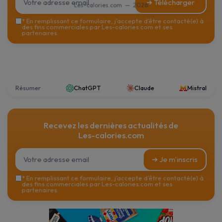
➔ Télécharger
Les-calories.com — 2026
*
En remplissant ce formulaire, j’accepte d’être contacté(e) à
des fins commerciales par Les-calories.com et ses
partenaires.
Résumer
ChatGPT
Claude
Mistral
Recevez les dernières actualités de
Les-calories.com
➔ Je m'inscris
*
En remplissant ce formulaire, j’accepte d’être contacté(e) à
des fins commerciales par Les-calories.com et ses
partenaires.