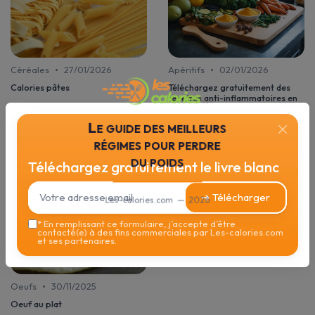
•
•
Céréales
27/01/2026
Apéritifs
02/01/2026
Calories pâtes
Téléchargez gratuitement des
recettes anti-inflammatoires en
PDF
Le guide des meilleurs
régimes pour perdre
du poids
Téléchargez gratuitement le livre blanc
➔ Télécharger
Les-calories.com — 2026
*
En remplissant ce formulaire, j’accepte d’être
contacté(e) à des fins commerciales par Les-calories.com
et ses partenaires.
•
Oeufs
30/11/2025
Oeuf au plat