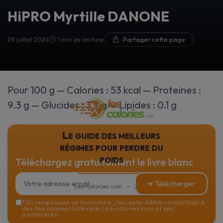
HiPRO Myrtille DANONE
29 juillet 2024
1 min de lecture
Partager cette page
Pour 100 g — Calories : 53 kcal — Proteines :
9.3 g — Glucides : 3.7 g — Lipides : 0.1 g
Le guide des meilleurs
régimes pour perdre du
poids
Téléchargez gratuitement le livre blanc
➔ Télécharger
Les-calories.com — 2026
*
En remplissant ce formulaire, j’accepte d’être contacté(e) à
des fins commerciales par Les-calories.com et ses
partenaires.