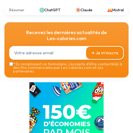
Résumer
ChatGPT
Claude
Mistral
Recevez les dernières actualités de
Les-calories.com
➔ Je m'inscris
*
En remplissant ce formulaire, j’accepte d’être contacté(e) à
des fins commerciales par Les-calories.com et ses
partenaires.