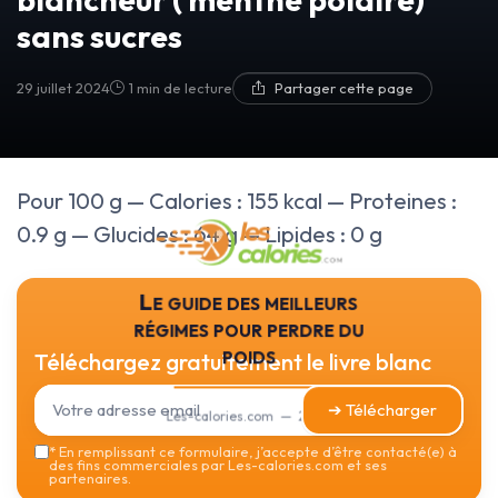
sans sucres
29 juillet 2024
1 min de lecture
Partager cette page
Pour 100 g — Calories : 155 kcal — Proteines :
0.9 g — Glucides : 64 g — Lipides : 0 g
Le guide des meilleurs
régimes pour perdre du
poids
Téléchargez gratuitement le livre blanc
➔ Télécharger
Les-calories.com — 2026
*
En remplissant ce formulaire, j’accepte d’être contacté(e) à
des fins commerciales par Les-calories.com et ses
partenaires.