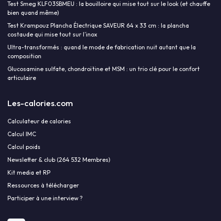
Test Smeg KLF03SBMEU : la bouilloire qui mise tout sur le look (et chauffe
bien quand même)
Test Krampouz Plancha Électrique SAVEUR 64 x 33 cm : la plancha
costaude qui mise tout sur l’inox
Ultra-transformés : quand le mode de fabrication nuit autant que la
composition
Glucosamine sulfate, chondroïtine et MSM : un trio clé pour le confort
articulaire
Les-calories.com
Calculateur de calories
Calcul IMC
Calcul poids
Newsletter & club (264 532 Membres)
Kit media et RP
Ressources à télécharger
Participer à une interview ?