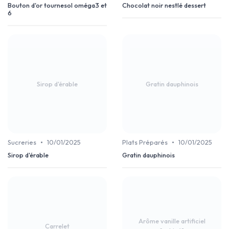
Bouton d'or tournesol oméga3 et
Chocolat noir nestlé dessert
6
Sirop d'érable
Gratin dauphinois
•
•
Sucreries
10/01/2025
Plats Préparés
10/01/2025
Sirop d'érable
Gratin dauphinois
Arôme vanille artificiel
Carrelet