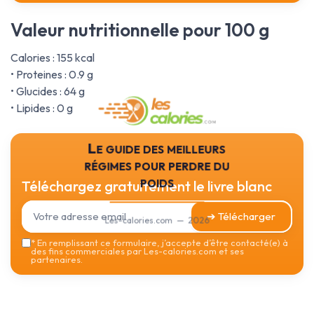
Valeur nutritionnelle pour 100 g
Calories : 155 kcal
• Proteines : 0.9 g
• Glucides : 64 g
• Lipides : 0 g
Le guide des meilleurs
régimes pour perdre du
poids
Téléchargez gratuitement le livre blanc
➔ Télécharger
Les-calories.com — 2026
*
En remplissant ce formulaire, j’accepte d’être contacté(e) à
des fins commerciales par Les-calories.com et ses
partenaires.