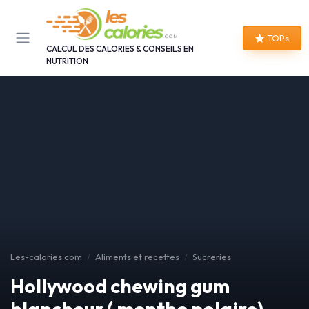
Panneau de gestion des cookies
TOPs
CALCUL DES CALORIES & CONSEILS EN
NUTRITION
Les-calories.com
Aliments et recettes
Sucreries
Hollywood chewing gum
blancheur ( menthe polaire)