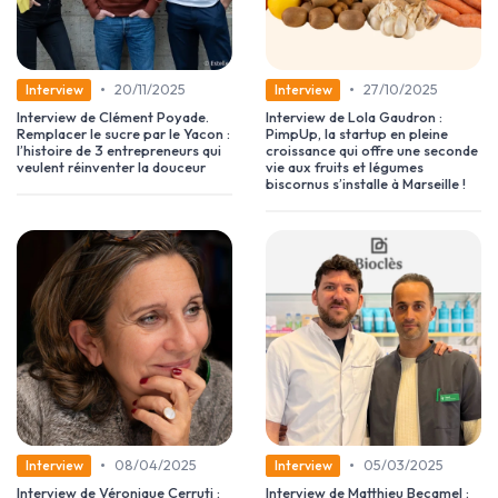
•
•
20/11/2025
27/10/2025
Interview
Interview
Interview de Clément Poyade.
Interview de Lola Gaudron :
Remplacer le sucre par le Yacon :
PimpUp, la startup en pleine
l’histoire de 3 entrepreneurs qui
croissance qui offre une seconde
veulent réinventer la douceur
vie aux fruits et légumes
biscornus s’installe à Marseille !
•
•
08/04/2025
05/03/2025
Interview
Interview
Interview de Véronique Cerruti :
Interview de Matthieu Becamel :