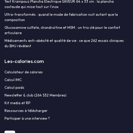
Test Krampouz Plancha Électrique SAVEUR 64 x 33 cm : la plancha
costaude qui mise tout sur l’inox
Ultra-transformés : quand le mode de fabrication nuit autant que la
composition
Glucosamine sulfate, chondroïtine et MSM : un trio clé pour le confort
articulaire
Médicaments anti-obésité et qualité de vie : ce que 262 essais cliniques
du BMJ révèlent
Les-calories.com
Calculateur de calories
Calcul IMC
Calcul poids
Newsletter & club (264 532 Membres)
Kit media et RP
Ressources à télécharger
Participer à une interview ?