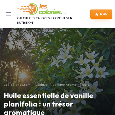
Panneau de gestion des cookies
TOPs
CALCUL DES CALORIES & CONSEILS EN
NUTRITION
Les-calories.com
Lexique
Lexique Aromathérapie
Huile essentielle de vanille
planifolia : un trésor
aromatique