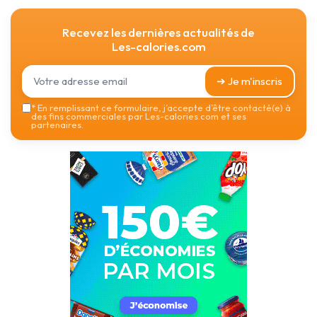
Recevez les dernières actualités de
Les-calories.com
➔ Je m'inscris
*
En remplissant ce formulaire, j’accepte d’être contacté(e) à
des fins commerciales par Les-calories.com et ses
partenaires.