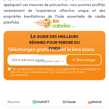
appliquant ces mesures de précaution, vous pourrez profiter
sereinement de l'expérience olfactive unique et des
propriétés bienfaitrices de l'huile essentielle de vanille
planifolia.
Le guide des meilleurs
régimes pour perdre du
poids
Téléchargez gratuitement le livre blanc
➔ Télécharger
Les-calories.com — 2026
*
En remplissant ce formulaire, j’accepte d’être contacté(e) à
des fins commerciales par Les-calories.com et ses
partenaires.
Résumer
ChatGPT
Claude
Mistral