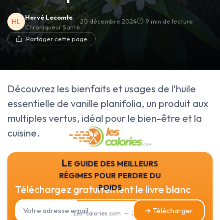
Hervé Lecomte
20 décembre 2024
9 min de lecture
Chroniqueur Santé
Partager cette page
Découvrez les bienfaits et usages de l'huile
essentielle de vanille planifolia, un produit aux
multiples vertus, idéal pour le bien-être et la
cuisine.
Le guide des meilleurs
régimes pour perdre du
poids
Téléchargez gratuitement le livre blanc
➔ Télécharger
Les-calories.com — 2026