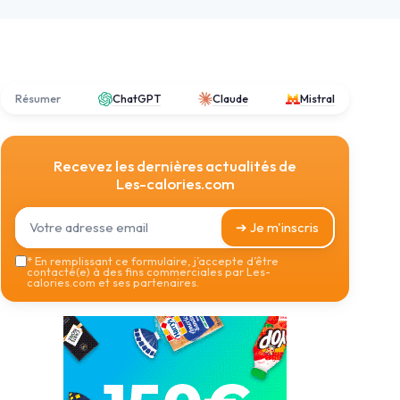
Résumer
ChatGPT
Claude
Mistral
Recevez les dernières actualités de
Les-calories.com
➔ Je m'inscris
*
En remplissant ce formulaire, j’accepte d’être
contacté(e) à des fins commerciales par Les-
calories.com et ses partenaires.