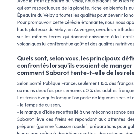
Avec le Petit Épeautre du Velay, nous plaçons sous les 
qui est respectueuse de la planète, riche en bienfaits nu
Épeautre du Velay a toutes les qualités pour devenir la n
Pour promouvoir cette céréale étonnante, nous nous appuy
hauts plateaux du Velay, en Auvergne, avec les méthodes 
sur les mêmes terres qui donnent naissance à la Lentill
volcaniques lui confèrent un goût et des qualités nutritive
Quels sont, selon vous, les principaux dé
confrontés lorsqu'ils essaient de manger s
comment Sabarot tente-t-elle de les rel
Selon Santé Publique France, seulement 15% des frança
au moins deux fois par semaine. 60 % des adultes françai
Les freins évoqués lorsque l'on parle de légumes secs et d
- le temps de cuisson,
- le manque d'idée recettes lié à une méconnaissance des
Sabarot lève ces freins en répondant aux attentes de
préparer (gamme "cuisson rapide", préparations pour ga
leur usage grâce à des idées recettes, des astuces, des