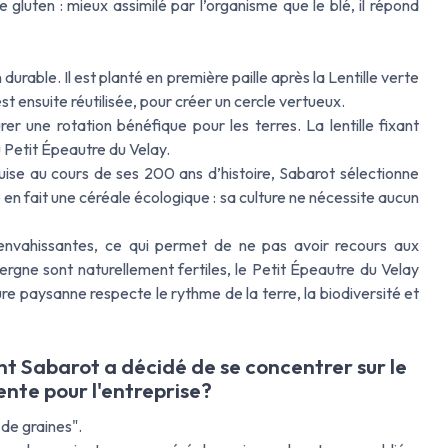
 gluten : mieux assimilé par l’organisme que le blé, il répond
urable. Il est planté en première paille après la Lentille verte
st ensuite réutilisée, pour créer un cercle vertueux.
 une rotation bénéfique pour les terres. La lentille fixant
du Petit Épeautre du Velay.
uise au cours de ses 200 ans d’histoire, Sabarot sélectionne
 en fait une céréale écologique : sa culture ne nécessite aucun
envahissantes, ce qui permet de ne pas avoir recours aux
ergne sont naturellement fertiles, le Petit Épeautre du Velay
ure paysanne respecte le rythme de la terre, la biodiversité et
 Sabarot a décidé de se concentrer sur le
ente pour l'entreprise?
de graines".