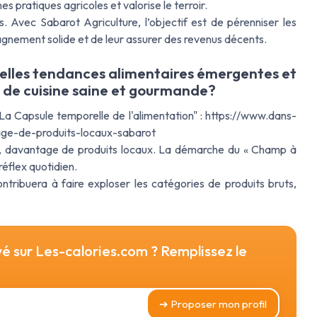
es pratiques agricoles et valorise le terroir.
es. Avec Sabarot Agriculture, l’objectif est de pérenniser les
pagnement solide et de leur assurer des revenus décents.
uelles tendances alimentaires émergentes et
e de cuisine saine et gourmande?
a Capsule temporelle de l'alimentation" : https://www.dans-
ge-de-produits-locaux-sabarot
r, davantage de produits locaux. La démarche du « Champ à
réflex quotidien.
contribuera à faire exploser les catégories de produits bruts,
wé sur
Les-calories.com
? Remplissez le
➔ Proposer mon profil