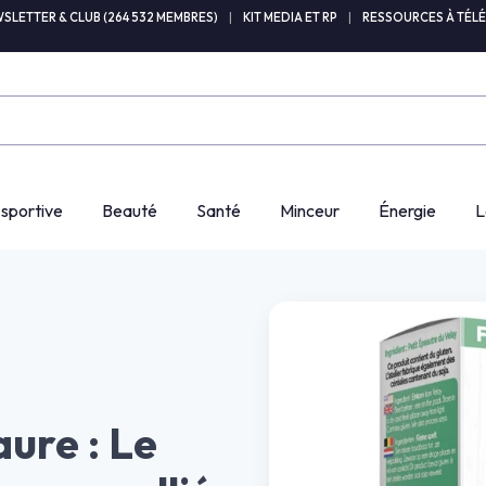
SLETTER & CLUB (264 532 MEMBRES)
|
KIT MEDIA ET RP
|
RESSOURCES À TÉL
 sportive
Beauté
Santé
Minceur
Énergie
L
ure : Le