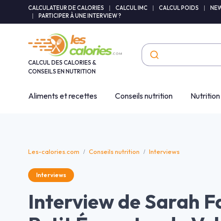
Panneau de gestion des cookies
CALCULATEUR DE CALORIES
|
CALCUL IMC
|
CALCUL POIDS
|
NEW
|
PARTICIPER À UNE INTERVIEW ?
CALCUL DES CALORIES &
CONSEILS EN NUTRITION
Aliments et recettes
Conseils nutrition
Nutrition
Les-calories.com
Conseils nutrition
Interviews
Interviews
Interview de Sarah Fa