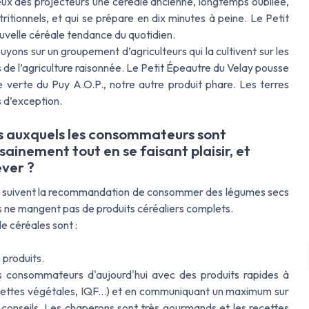
feux des projecteurs une céréale ancienne, longtemps oubliée,
tritionnels, et qui se prépare en dix minutes à peine. Le Petit
ouvelle céréale tendance du quotidien.
ons sur un groupement d’agriculteurs qui la cultivent sur les
de l’agriculture raisonnée. Le Petit Épeautre du Velay pousse
e verte du Puy A.O.P., notre autre produit phare. Les terres
s d’exception.
fis auxquels les consommateurs sont
ainement tout en se faisant plaisir, et
ever ?
is suivent la recommandation de consommer des légumes secs
s ne mangent pas de produits céréaliers complets.
e céréales sont :
 produits.
s consommateurs d'aujourd'hui avec des produits rapides à
lettes végétales, IQF...) et en communiquant un maximum sur
 conseils. Les chaperons sont très gourmands et les recettes