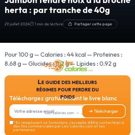
herta : par tranche de 40g
29 juillet 2024
1 min de lecture
Partager cette page
Pour 100 g — Calories : 44 kcal — Proteines :
8.68 g — Glucides : 0.2 g — Lipides : 0.92 g
Le guide des meilleurs
régimes pour perdre du
poids
Téléchargez gratuitement le livre blanc
➔ Télécharger
Les-calories.com — 2026
*
En remplissant ce formulaire, j’accepte d’être contacté(e) à
des fins commerciales par Les-calories.com et ses
partenaires.