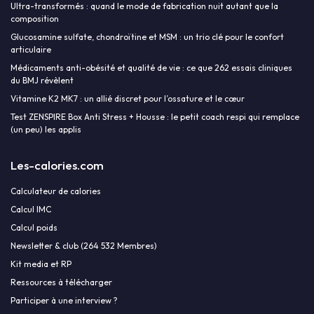
Ultra-transformés : quand le mode de fabrication nuit autant que la
composition
Glucosamine sulfate, chondroïtine et MSM : un trio clé pour le confort
articulaire
Médicaments anti-obésité et qualité de vie : ce que 262 essais cliniques
du BMJ révèlent
Vitamine K2 MK7 : un allié discret pour l’ossature et le cœur
Test ZENSPIRE Box Anti Stress + Housse : le petit coach respi qui remplace
(un peu) les applis
Les-calories.com
Calculateur de calories
Calcul IMC
Calcul poids
Newsletter & club (264 532 Membres)
Kit media et RP
Ressources à télécharger
Participer à une interview ?