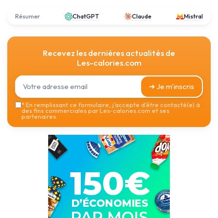
Résumer
ChatGPT
Claude
Mistral
Recevez les dernières actualités de
Les-calories.com
➔ Je m'inscris
*
En remplissant ce formulaire, j’accepte d’être contacté(e) à
des fins commerciales par Les-calories.com et ses
partenaires.