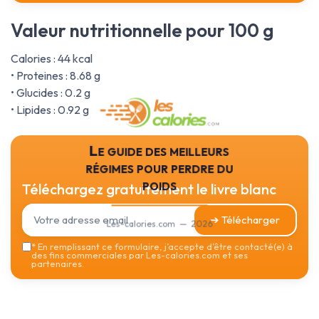
Valeur nutritionnelle pour 100 g
Calories : 44 kcal
• Proteines : 8.68 g
• Glucides : 0.2 g
• Lipides : 0.92 g
Le guide des meilleurs
régimes pour perdre du
poids
Téléchargez gratuitement le livre blanc
➔ Télécharger
Les-calories.com — 2026
*
En remplissant ce formulaire, j’accepte d’être contacté(e) à
des fins commerciales par Les-calories.com et ses
partenaires.