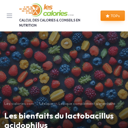
Panneau de gestion des cookies
TOPs
CALCUL DES CALORIES & CONSEILS EN
NUTRITION
Les-calories.com
Lexique
Lexique complément alimentaire
Les bienfaits du lactobacillus
acidophilus