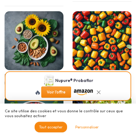
•
•
Lexique complément alimentaire
04/02/2025
Lexique complément alimentaire
02/02/2025
Nupure® Probaflor
Les bienfaits de la vitamine E
Les bienfaits de la vitamine C
🔥
Voir l'offre
Ce site utilise des cookies et vous donne le contrôle sur ceux que
vous souhaitez activer
Tout accepter
Personnaliser