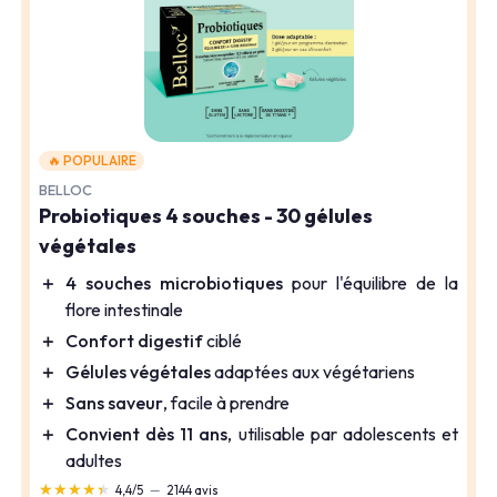
🔥 POPULAIRE
BELLOC
Probiotiques 4 souches - 30 gélules
végétales
＋
4 souches microbiotiques
pour l'équilibre de la
flore intestinale
＋
Confort digestif
ciblé
＋
Gélules végétales
adaptées aux végétariens
＋
Sans saveur
, facile à prendre
＋
Convient dès 11 ans
, utilisable par adolescents et
adultes
★★★★★
★★★★★
4,4/5
—
2144 avis