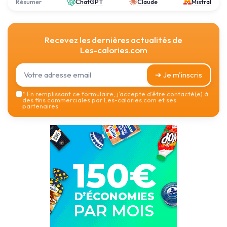
Résumer
ChatGPT
Claude
Mistral
Recevez les dernières actualités de
Les-calories.com
➔ Je m'inscris
*
En remplissant ce formulaire, j’accepte d’être contacté(e) à
des fins commerciales par Les-calories.com et ses
partenaires.