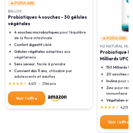
🔥 POPULAIRE
BELLOC
Probiotiques 4 souches - 30 gélules
végétales
＋
4 souches microbiotiques
pour l'équilibre
de la flore intestinale
🔥 POPULAIRE
＋
Confort digestif
ciblé
N2 NATURAL NUT
＋
Gélules végétales
adaptées aux
Probiotique Fl
végétariens
Milliards UFC -
＋
Sans saveur
, facile à prendre
＋
150 Milliards U
＋
Convient dès 11 ans
, utilisable par
＋
20 souches de 
adolescents et adultes
＋
Inuline
pour sou
★★★★★
★★★★★
4,4/5
—
2144 avis
＋
Zinc
pour renfo
immunitaire
Voir l'offre
＋
Végétalien
et sa
★★★★★
★★★★★
4,2/5
—
Voir l'offre