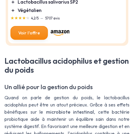
＋
Lactobacillus salivarius SP2
＋
Végétalien
★★★★★
★★★★★
4,2/5
—
5707 avis
Voir l'offre
Lactobacillus acidophilus et gestion
du poids
Un allié pour la gestion du poids
Quand on parle de gestion du poids, le
lactobacillus
acidophilus
peut être un atout précieux. Grâce à ses effets
bénéfiques sur le
microbiote intestinal
, cette bactérie
probiotique aide à maintenir un équilibre sain dans notre
système digestif. En favorisant une meilleure digestion et en
réduisant les ballonnements, l'acidophilus contribue à une