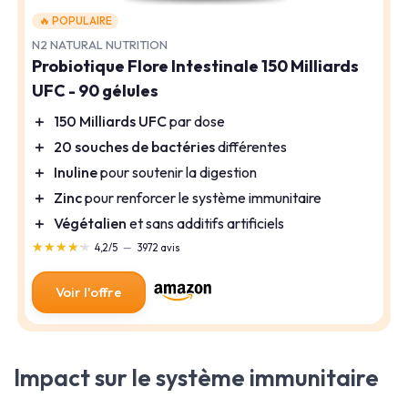
🔥 POPULAIRE
N2 NATURAL NUTRITION
Probiotique Flore Intestinale 150 Milliards
UFC - 90 gélules
＋
150 Milliards UFC
par dose
＋
20 souches de bactéries
différentes
＋
Inuline
pour soutenir la digestion
＋
Zinc
pour renforcer le système immunitaire
＋
Végétalien
et sans additifs artificiels
★★★★★
★★★★★
4,2/5
—
3972 avis
Voir l'offre
Impact sur le système immunitaire