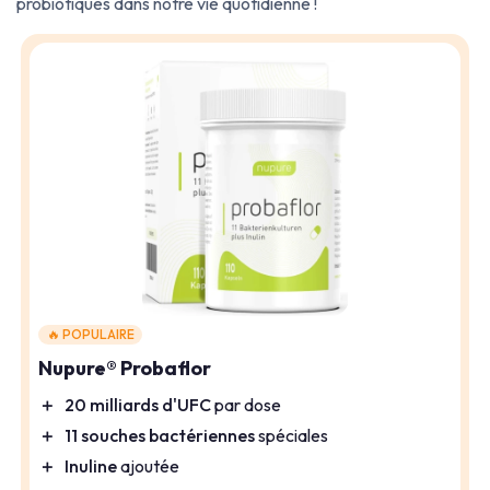
probiotiques dans notre vie quotidienne !
🔥 POPULAIRE
Nupure® Probaflor
＋
20 milliards d'UFC
par dose
＋
11 souches bactériennes
spéciales
＋
Inuline
ajoutée