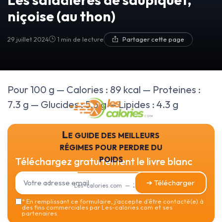
niçoise (au thon)
29 juillet 2024
1 min de lecture
Partager cette page
Pour 100 g — Calories : 89 kcal — Proteines :
7.3 g — Glucides : 5.3 g — Lipides : 4.3 g
Le guide des meilleurs
régimes pour perdre du
poids
Téléchargez gratuitement le livre blanc
➔ Télécharger
Les-calories.com — 2026
*
En remplissant ce formulaire, j’accepte d’être contacté(e) à
des fins commerciales par Les-calories.com et ses
partenaires.