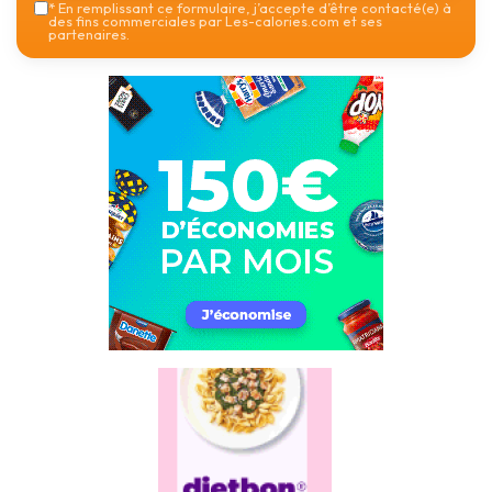
*
En remplissant ce formulaire, j’accepte d’être contacté(e) à
des fins commerciales par Les-calories.com et ses
partenaires.