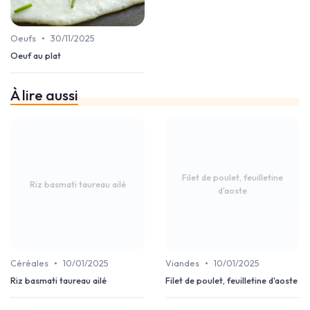
•
Oeufs
30/11/2025
Oeuf au plat
À lire aussi
Filet de poulet, feuilletine
Riz basmati taureau ailé
d'aoste
•
•
Céréales
10/01/2025
Viandes
10/01/2025
Riz basmati taureau ailé
Filet de poulet, feuilletine d'aoste