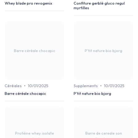
Whey blade pro revogenix
Confiture gerblé gluco regul
myrtilles
Barre céréale chocapic
P'tit nature bio bjorg
•
•
Céréales
10/01/2025
Supplements
10/01/2025
Barre céréale chocapic
P'tit nature bio bjorg
Protéine whey isolate
Barre de cereale son