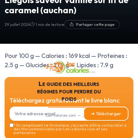
caramel (auchan)
29 juillet 2024
1 min de lecture
Partager cette page
Pour 100 g — Calories : 169 kcal — Proteines :
2.5 g — Glucides : 21.9 g — Lipides : 7.9 g
Le guide des meilleurs
régimes pour perdre du
poids
Téléchargez gratuitement le livre blanc
➔ Télécharger
Les-calories.com — 2026
*
En remplissant ce formulaire, j’accepte d’être contacté(e) à
des fins commerciales par Les-calories.com et ses
partenaires.