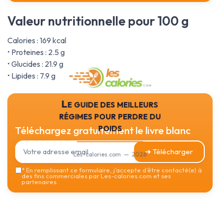
Valeur nutritionnelle pour 100 g
Calories : 169 kcal
• Proteines : 2.5 g
• Glucides : 21.9 g
• Lipides : 7.9 g
Le guide des meilleurs
régimes pour perdre du
poids
Téléchargez gratuitement le livre blanc
➔ Télécharger
Les-calories.com — 2026
*
En remplissant ce formulaire, j’accepte d’être contacté(e) à
des fins commerciales par Les-calories.com et ses
partenaires.