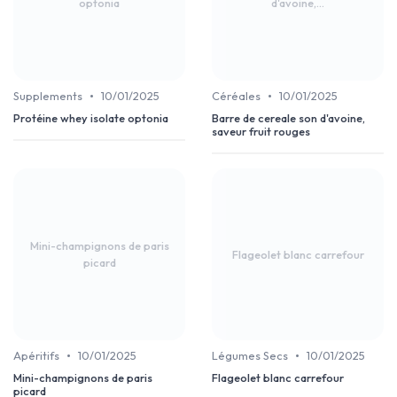
optonia
d'avoine,...
•
•
Supplements
10/01/2025
Céréales
10/01/2025
Protéine whey isolate optonia
Barre de cereale son d'avoine,
saveur fruit rouges
Mini-champignons de paris
Flageolet blanc carrefour
picard
•
•
Apéritifs
10/01/2025
Légumes Secs
10/01/2025
Mini-champignons de paris
Flageolet blanc carrefour
picard