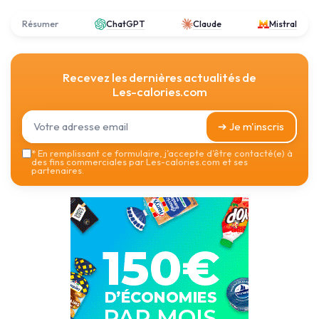
Résumer
ChatGPT
Claude
Mistral
Recevez les dernières actualités de
Les-calories.com
➔ Je m'inscris
*
En remplissant ce formulaire, j’accepte d’être contacté(e) à
des fins commerciales par Les-calories.com et ses
partenaires.