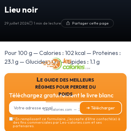
Lieu noir
29 juillet 2024
1 min de lecture
Partager cette page
Pour 100 g — Calories : 102 kcal — Proteines :
23.1 g — Glucides : 0 g — Lipides : 1.1 g
Le guide des meilleurs
régimes pour perdre du
poids
Téléchargez gratuitement le livre blanc
➔ Télécharger
Les-calories.com — 2026
*
En remplissant ce formulaire, j’accepte d’être contacté(e) à
des fins commerciales par Les-calories.com et ses
partenaires.