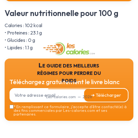
Valeur nutritionnelle pour 100 g
Calories : 102 kcal
• Proteines : 23.1 g
• Glucides : 0 g
• Lipides : 1.1 g
Le guide des meilleurs
régimes pour perdre du
poids
Téléchargez gratuitement le livre blanc
➔ Télécharger
Les-calories.com — 2026
*
En remplissant ce formulaire, j’accepte d’être contacté(e) à
des fins commerciales par Les-calories.com et ses
partenaires.