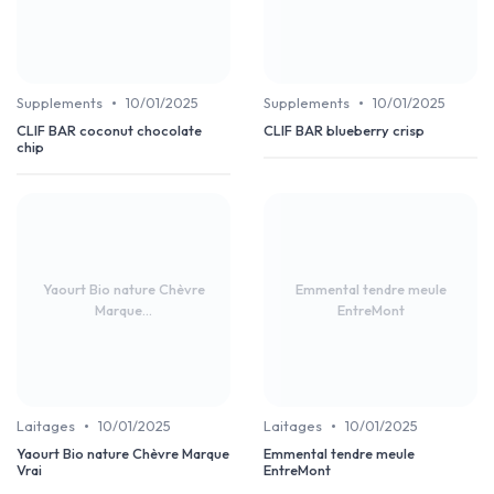
•
•
Supplements
10/01/2025
Supplements
10/01/2025
CLIF BAR coconut chocolate
CLIF BAR blueberry crisp
chip
Yaourt Bio nature Chèvre
Emmental tendre meule
Marque...
EntreMont
•
•
Laitages
10/01/2025
Laitages
10/01/2025
Yaourt Bio nature Chèvre Marque
Emmental tendre meule
Vrai
EntreMont