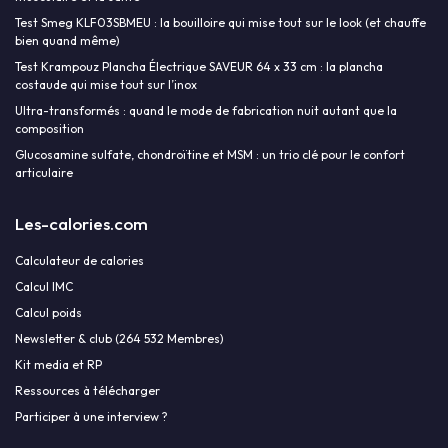
Test Smeg KLF03SBMEU : la bouilloire qui mise tout sur le look (et chauffe
bien quand même)
Test Krampouz Plancha Électrique SAVEUR 64 x 33 cm : la plancha
costaude qui mise tout sur l’inox
Ultra-transformés : quand le mode de fabrication nuit autant que la
composition
Glucosamine sulfate, chondroïtine et MSM : un trio clé pour le confort
articulaire
Les-calories.com
Calculateur de calories
Calcul IMC
Calcul poids
Newsletter & club (264 532 Membres)
Kit media et RP
Ressources à télécharger
Participer à une interview ?