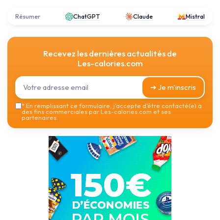
Résumer
ChatGPT
Claude
Mistral
Recevez les dernières actualités de
Les-calories.com
➔ Je m'inscris
*
En remplissant ce formulaire, j’accepte d’être contacté(e) à
des fins commerciales par Les-calories.com et ses
partenaires.