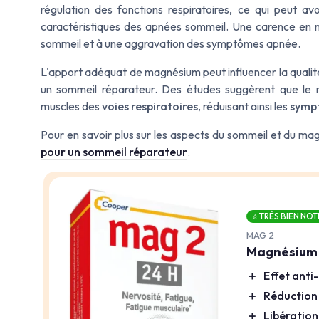
régulation des fonctions respiratoires, ce qui peut avo
caractéristiques des apnées sommeil. Une carence en m
sommeil et à une aggravation des symptômes apnée.
L'apport adéquat de magnésium peut influencer la qualit
un sommeil réparateur. Des études suggèrent que le m
muscles des
voies respiratoires
, réduisant ainsi les
sympt
Pour en savoir plus sur les aspects du sommeil et du mag
pour un sommeil réparateur
.
⭐ TRÈS BIEN NOT
MAG 2
Magnésium e
＋
Effet anti
＋
Réduction 
＋
Libératio