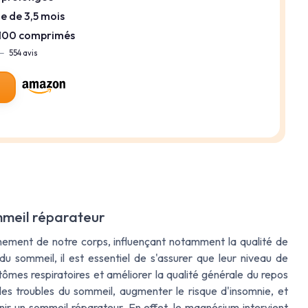
 de 3,5 mois
: 100 comprimés
—
554 avis
l
mmeil réparateur
nement de notre corps, influençant notamment la qualité de
u sommeil, il est essentiel de s'assurer que leur niveau de
ômes respiratoires et améliorer la qualité générale du repos
s troubles du sommeil, augmenter le risque d'insomnie, et
ir un sommeil réparateur. En effet, le magnésium intervient