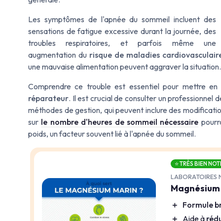
Les
symptômes de l'apnée
du sommeil incluent des
sensations de fatigue excessive durant la journée, des
troubles respiratoires
, et parfois même une
augmentation du
risque de maladies cardiovasculair
une mauvaise
alimentation
peuvent aggraver la situation.
Comprendre ce trouble est essentiel pour mettre en 
réparateur
. Il est crucial de consulter un
professionnel d
méthodes de gestion, qui peuvent inclure des modification
sur
le nombre d'heures de sommeil nécessaire
pourra
poids, un facteur souvent lié à l'apnée du sommeil.
⭐ TRÈS BIEN NOT
LABORATOIRES 
Magnésium m
＋
Formule b
＋
Aide à
rédu