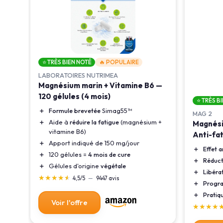
⭐ TRÈS BIEN NOTÉ
🔥 POPULAIRE
LABORATOIRES NUTRIMEA
6 -
Magnésium marin + Vitamine B6 —
120 gélules (4 mois)
⭐ TRÈS B
sion
＋
Formule brevetée
Simag55™
MAG 2
＋
Aide à
réduire la fatigue
(magnésium +
Magnési
vitamine B6)
Anti-fa
＋
Apport indiqué de 150 mg/jour
＋
Effet a
＋
120 gélules =
4 mois de cure
＋
Réduct
＋
Gélules d'origine
végétale
＋
Libéra
★★★★★
★★★★★
4,5/5
—
9447 avis
＋
Progra
＋
Pratiq
Voir l'offre
★★★★
★★★★