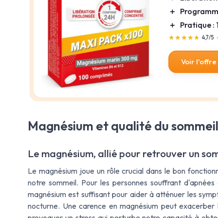
＋
Programme
＋
Pratique 
★★★★★
★★★★★
4,7/5
Voir l'offre
Magnésium et qualité du sommei
Le magnésium, allié pour retrouver un so
Le magnésium joue un rôle crucial dans le bon fonction
notre sommeil. Pour les personnes souffrant d'apnées d
magnésium est suffisant pour aider à atténuer les sympt
nocturne. Une carence en magnésium peut exacerber le
provoquer un stress qui perturbe notre capacité à obten