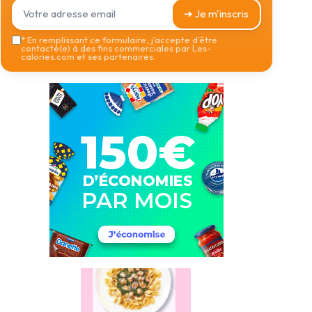
➔ Je m'inscris
*
En remplissant ce formulaire, j’accepte d’être
contacté(e) à des fins commerciales par Les-
calories.com et ses partenaires.