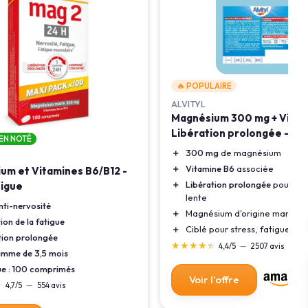
🔥 POPULAIRE
ALVITYL
Magnésium 300 mg + Vit. B
Libération prolongée - 60 
IEN NOTÉ
＋
300 mg
de magnésium
＋
Vitamine B6
associée
um et Vitamines B6/B12 -
＋
Libération prolongée
pour dif
tigue
lente
nti-nervosité
＋
Magnésium d'origine marine
ion de la fatigue
＋
Ciblé pour stress, fatigue, irri
tion prolongée
★★★★★
★★★★★
4,4/5
—
2507 avis
mme de 3,5 mois
ue : 100 comprimés
Voir l'offre
★
★
4,7/5
—
554 avis