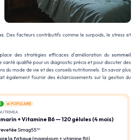
es
. Des facteurs contributifs comme le surpoids, le stress et
place des stratégies efficaces d'amélioration du
sommeil
e santé
qualifié pour un diagnostic précis et pour discuter des
s du mode de vie et des conseils nutritionnels. En savoir plus
it également fournir des éclaircissements sur la gestion du
É
🔥 POPULAIRE
NUTRIMEA
arin + Vitamine B6 — 120 gélules (4 mois)
revetée
Simag55™
ire la fatigue
(magnésium + vitamine B6)