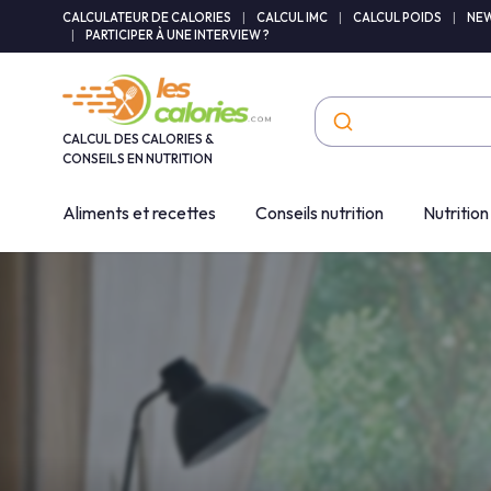
Panneau de gestion des cookies
CALCULATEUR DE CALORIES
|
CALCUL IMC
|
CALCUL POIDS
|
NEW
|
PARTICIPER À UNE INTERVIEW ?
CALCUL DES CALORIES &
CONSEILS EN NUTRITION
Aliments et recettes
Conseils nutrition
Nutrition