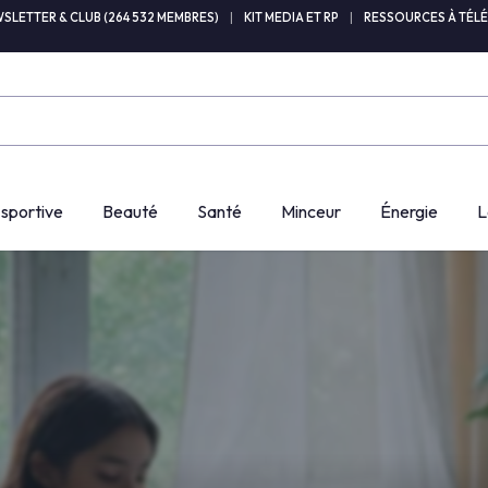
SLETTER & CLUB (264 532 MEMBRES)
|
KIT MEDIA ET RP
|
RESSOURCES À TÉL
 sportive
Beauté
Santé
Minceur
Énergie
L