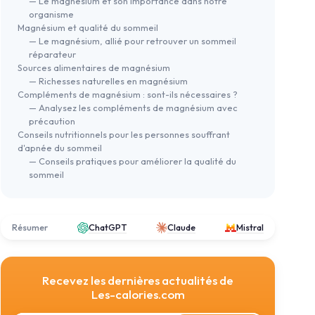
— Le magnésium et son importance dans notre
organisme
Magnésium et qualité du sommeil
— Le magnésium, allié pour retrouver un sommeil
réparateur
Sources alimentaires de magnésium
— Richesses naturelles en magnésium
⭐ T
Compléments de magnésium : sont-ils nécessaires ?
ALVITYL
LAB
— Analysez les compléments de magnésium avec
Magnésium 300mg + Vitamine B6 -
6 -
Mag
précaution
Libération Prolongée
Conseils nutritionnels pour les personnes souffrant
jours
120
d'apnée du sommeil
＋
Libération prolongée
pour une diffusion
＋
— Conseils pratiques pour améliorer la qualité du
lente et progressive
＋
sommeil
＋
Origine marine
du magnésium
fusion
＋
Réduit le stress
et l'irritabilité
＋
＋
Fabriqué en France
＋
Résumer
ChatGPT
Claude
Mistral
＋
120 jours
de traitement
tabilité
＋
★★★★★
★★★★★
4,6/5
—
301 avis
★★
★★
Voir l'offre
Recevez les dernières actualités de
Les-calories.com