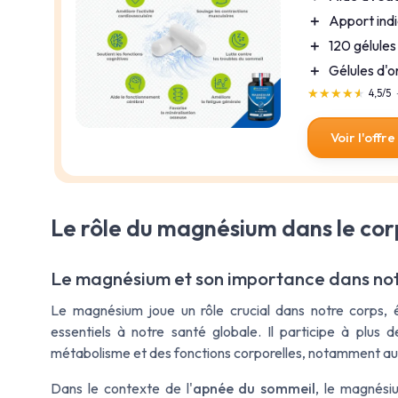
＋
Apport ind
＋
120 gélules
＋
Gélules d'o
★★★★★
★★★★★
4,5/5
Voir l'offre
Le rôle du magnésium dans le cor
Le magnésium et son importance dans no
Le magnésium joue un rôle crucial dans notre corps, 
essentiels à notre santé globale. Il participe à plus
métabolisme et des fonctions corporelles, notamment au
Dans le contexte de l'
apnée du sommeil
, le magnésiu