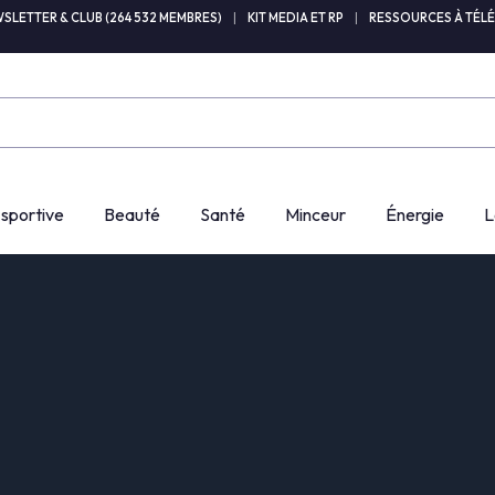
SLETTER & CLUB (264 532 MEMBRES)
|
KIT MEDIA ET RP
|
RESSOURCES À TÉL
 sportive
Beauté
Santé
Minceur
Énergie
L