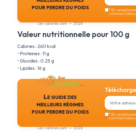
pour perdre du poids
*
En remplissant
commerciales p
Les-calories.com — 2026
Valeur nutritionnelle pour 100 g
Calories : 260 kcal
• Proteines : 11 g
• Glucides : 0.25 g
• Lipides : 16 g
Téléchargez
Le guide des
meilleurs régimes
pour perdre du poids
*
En remplissant
commerciales p
Les-calories.com — 2026