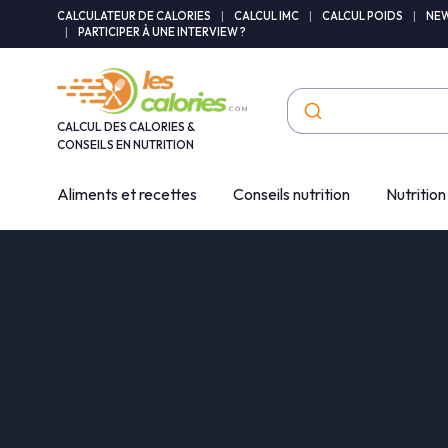
Panneau de gestion des cookies
CALCULATEUR DE CALORIES
|
CALCUL IMC
|
CALCUL POIDS
|
NEW
|
PARTICIPER À UNE INTERVIEW ?
CALCUL DES CALORIES &
CONSEILS EN NUTRITION
Aliments et recettes
Conseils nutrition
Nutrition