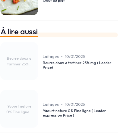
Oeuf au plat
À lire aussi
•
Laitages
10/01/2025
Beurre doux a
Beurre doux a tartiner 25% mg ( Leader
tartiner 25%...
Price)
•
Laitages
10/01/2025
Yaourt nature
Yaourt nature 0% Fine ligne ( Leader
0% Fine ligne...
express ou Price )