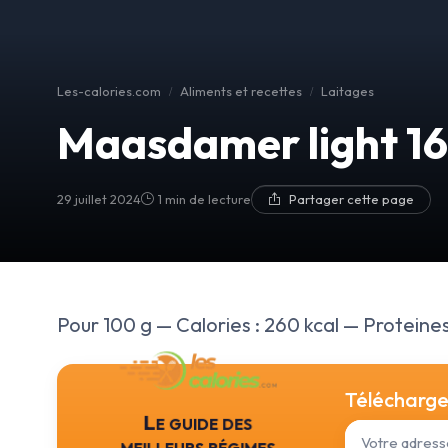
Les-calories.com
Aliments et recettes
Laitages
Maasdamer light 1
29 juillet 2024
1 min de lecture
Partager cette page
Pour 100 g — Calories : 260 kcal — Proteines :
Téléchargez
Le guide des
meilleurs régimes