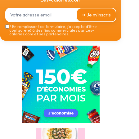
➔ Je m'inscris
*
En remplissant ce formulaire, j’accepte d’être
contacté(e) à des fins commerciales par Les-
calories.com et ses partenaires.