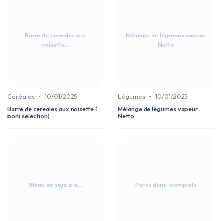
Barre de cereales aux
Mélange de légumes vapeur
noisette...
Netto
•
•
Céréales
10/01/2025
Légumes
10/01/2025
Barre de cereales aux noisette (
Mélange de légumes vapeur
boni selection)
Netto
Steak de soja a la...
Pates demi-complets