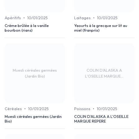
•
•
Apéritifs
10/01/2025
Laitages
10/01/2025
Crème brûlée à la vanille
Yaourts à la grecque sur lit au
bourbon (rians)
miel (franprix)
Muesli céréales germées
COLIN D'ALASKA A
(Jardin Bio)
L'OSEILLE MARQUE...
•
•
Céréales
10/01/2025
Poissons
10/01/2025
Muesli céréales germées (Jardin
COLIN D'ALASKA A L'OSEILLE
Bio)
MARQUE REPERE