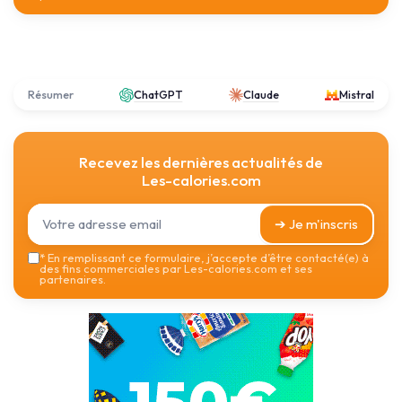
Résumer
ChatGPT
Claude
Mistral
Recevez les dernières actualités de
Les-calories.com
➔ Je m'inscris
*
En remplissant ce formulaire, j’accepte d’être contacté(e) à
des fins commerciales par Les-calories.com et ses
partenaires.