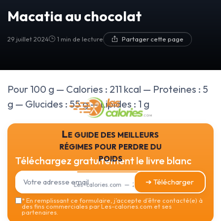
Macatia au chocolat
29 juillet 2024
1 min de lecture
Partager cette page
Pour 100 g — Calories : 211 kcal — Proteines : 5
g — Glucides : 55 g — Lipides : 1 g
Le guide des meilleurs
régimes pour perdre du
poids
Téléchargez gratuitement le livre blanc
➔ Télécharger
Les-calories.com — 2026
*
En remplissant ce formulaire, j’accepte d’être contacté(e) à
des fins commerciales par Les-calories.com et ses
partenaires.