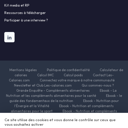
Kit media et RP
Ressources à télécharger
Participer à une interview ?
Mentions légales
Politique de confidentialité
Calculateur de
calories
Calcul IMC
Calcul poids
Contact Les-
Calories.com
Connectez votre marque à notre communauté
Newsletter et Club Les-calories.com
Qui sommes-nous ?
Grande Enquête - Compléments alimentaires
Ebook - La
Nutrition et les compléments alimentaires pour la santé
Ebook - le
guide des fondamentaux de la nutrition
Ebook - Nutrition pour
l'Énergie et la Vitalité
Ebook - Nutrition et compléments
alimentaires pour le sport
Ebook - Nutrition et compléments
alimentaires pour la beauté
Ebook - Nutrition et complements
Ce site utilise des cookies et vous donne le contrôle sur ceux que
alimentaires pour la minceur
Ressources Nutrition et Compléments
vous souhaitez activer
alimentaires