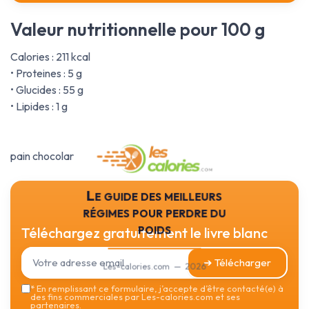
Valeur nutritionnelle pour 100 g
Calories : 211 kcal
• Proteines : 5 g
• Glucides : 55 g
• Lipides : 1 g
pain chocolar
Le guide des meilleurs
régimes pour perdre du
poids
Téléchargez gratuitement le livre blanc
➔ Télécharger
Les-calories.com — 2026
*
En remplissant ce formulaire, j’accepte d’être contacté(e) à
des fins commerciales par Les-calories.com et ses
partenaires.