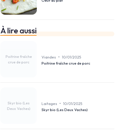
Oeuf au plat
À lire aussi
Poitrine fraîche
•
Viandes
10/01/2025
crue de porc
Poitrine fraîche crue de porc
Skyr bio (Les
•
Laitages
10/01/2025
Deux Vaches)
Skyr bio (Les Deux Vaches)