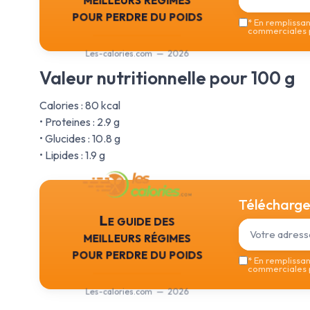
pour perdre du poids
*
En remplissant
commerciales p
Les-calories.com — 2026
Valeur nutritionnelle pour 100 g
Calories : 80 kcal
• Proteines : 2.9 g
• Glucides : 10.8 g
• Lipides : 1.9 g
Téléchargez
Le guide des
meilleurs régimes
pour perdre du poids
*
En remplissant
commerciales p
Les-calories.com — 2026