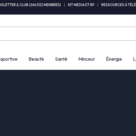
SLETTER & CLUB (264 532 MEMBRES)
|
KIT MEDIA ET RP
|
RESSOURCES À TÉL
 sportive
Beauté
Santé
Minceur
Énergie
L