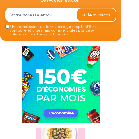
➔ Je m'inscris
*
En remplissant ce formulaire, j’accepte d’être
contacté(e) à des fins commerciales par Les-
calories.com et ses partenaires.