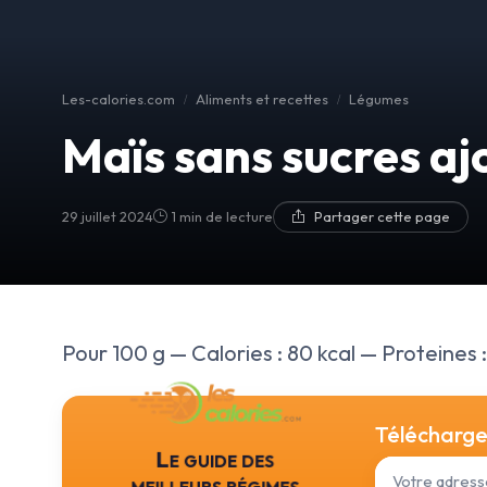
Les-calories.com
Aliments et recettes
Légumes
Maïs sans sucres aj
29 juillet 2024
1 min de lecture
Partager cette page
Pour 100 g — Calories : 80 kcal — Proteines : 
Téléchargez
Le guide des
meilleurs régimes