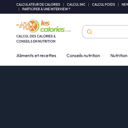
Panneau de gestion des cookies
CALCULATEUR DE CALORIES
|
CALCUL IMC
|
CALCUL POIDS
|
NEW
|
PARTICIPER À UNE INTERVIEW ?
CALCUL DES CALORIES &
CONSEILS EN NUTRITION
Aliments et recettes
Conseils nutrition
Nutrition