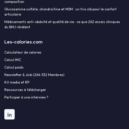
composition
Glucosamine sulfate, chondroïtine et MSM : un trio clé pour le confort
articulaire
Médicaments anti-obésité et qualité de vie : ce que 262 essais cliniques
du BMJ révèlent
Les-calories.com
Calculateur de calories
Calcul IMC
Calcul poids
Newsletter & club (264 532 Membres)
Kit media et RP
Ressources à télécharger
Participer à une interview ?