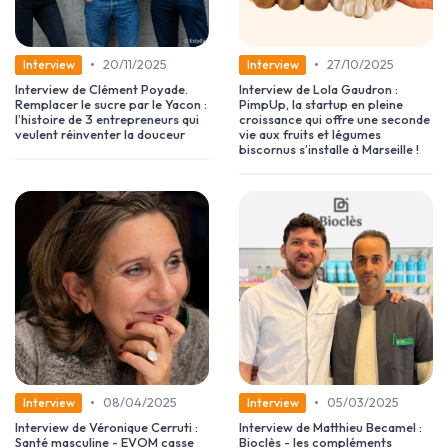
•
•
20/11/2025
27/10/2025
Interview
Interview
Interview de Clément Poyade.
Interview de Lola Gaudron :
Remplacer le sucre par le Yacon :
PimpUp, la startup en pleine
l’histoire de 3 entrepreneurs qui
croissance qui offre une seconde
veulent réinventer la douceur
vie aux fruits et légumes
biscornus s’installe à Marseille !
•
•
08/04/2025
05/03/2025
Interview
Interview
Interview de Véronique Cerruti :
Interview de Matthieu Becamel :
Santé masculine - EVOM casse
Bioclès - les compléments