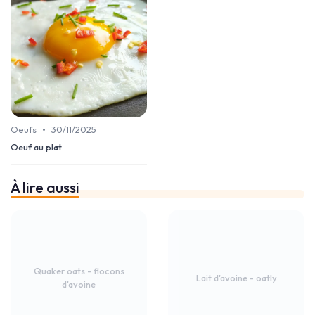
•
Oeufs
30/11/2025
Oeuf au plat
À lire aussi
Quaker oats - flocons
Lait d'avoine - oatly
d'avoine