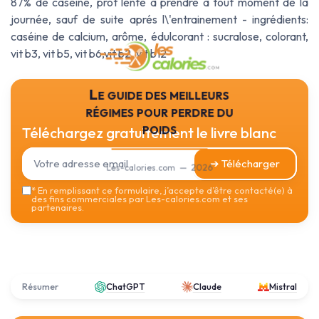
87% de caséine, prot lente à prendre à tout moment de la
journée, sauf de suite aprés l\'entrainement - ingrédients:
caséine de calcium, arôme, édulcorant : sucralose, colorant,
vit b3, vit b5, vit b6,vit b2, vit b12
Le guide des meilleurs
régimes pour perdre du
poids
Téléchargez gratuitement le livre blanc
➔ Télécharger
Les-calories.com — 2026
*
En remplissant ce formulaire, j’accepte d’être contacté(e) à
des fins commerciales par Les-calories.com et ses
partenaires.
Résumer
ChatGPT
Claude
Mistral