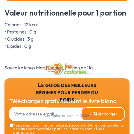
Valeur nutritionnelle pour 1 portion
Calories : 12 kcal
• Proteines : 0 g
• Glucides : 3 g
• Lipides : 0 g
Sauce ketchup Mac Donalds, portion de 11g.
Le guide des meilleurs
régimes pour perdre du
poids
Téléchargez gratuitement le livre blanc
➔ Télécharger
Les-calories.com — 2026
*
En remplissant ce formulaire, j’accepte d’être contacté(e) à
des fins commerciales par Les-calories.com et ses
partenaires.