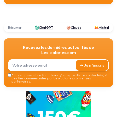
Résumer
ChatGPT
Claude
Mistral
Recevez les dernières actualités de
Les-calories.com
➔ Je m'inscris
*
En remplissant ce formulaire, j’accepte d’être contacté(e) à
des fins commerciales par Les-calories.com et ses
partenaires.