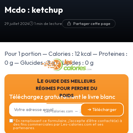
Mcdo : ketchup
29 juillet 2024
1 min de lecture
Partager cette page
Pour 1 portion — Calories : 12 kcal — Proteines :
0 g — Glucides : 3 g — Lipides : 0 g
Le guide des meilleurs
régimes pour perdre du
poids
Téléchargez gratuitement le livre blanc
➔ Télécharger
Les-calories.com — 2026
*
En remplissant ce formulaire, j’accepte d’être contacté(e) à
des fins commerciales par Les-calories.com et ses
partenaires.