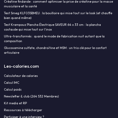
Créatine findande : comment optimiser la prise de créatine pour la masse
musculaire et la santé
Test Smeg KLF03SBMEU : la bouilloire qui mise tout sur le look (et chauffe
bien quand même)
Test Krampouz Plancha Électrique SAVEUR 64 x 33 cm : la plancha
costaude qui mise tout sur l’inox
Ultra-transformés : quand le mode de fabrication nuit autant que la
composition
Glucosamine sulfate, chondroïtine et MSM : un trio clé pour le confort
articulaire
Les-calories.com
Calculateur de calories
Calcul IMC
Calcul poids
Newsletter & club (264 532 Membres)
Kit media et RP
Ressources à télécharger
Participer à une interview ?