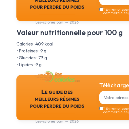
pour perdre du poids
*
En remplissant
commerciales p
Les-calories.com — 2026
Valeur nutritionnelle pour 100 g
Calories : 409 kcal
• Proteines : 9 g
• Glucides : 73 g
• Lipides : 9 g
Téléchargez
Le guide des
meilleurs régimes
pour perdre du poids
*
En remplissant
commerciales p
Les-calories.com — 2026