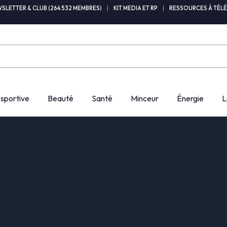
SLETTER & CLUB (264 532 MEMBRES)
|
KIT MEDIA ET RP
|
RESSOURCES À TÉL
 sportive
Beauté
Santé
Minceur
Énergie
L