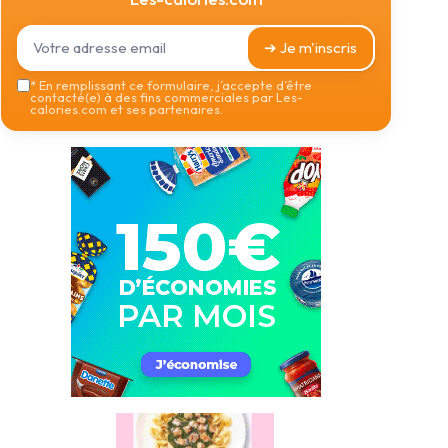
➔ Je m'inscris
*
En remplissant ce formulaire, j’accepte d’être
contacté(e) à des fins commerciales par Les-
calories.com et ses partenaires.