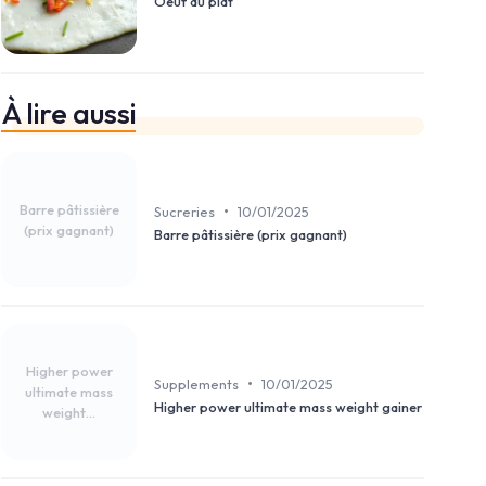
Oeuf au plat
À lire aussi
Barre pâtissière
•
Sucreries
10/01/2025
(prix gagnant)
Barre pâtissière (prix gagnant)
Higher power
•
Supplements
10/01/2025
ultimate mass
Higher power ultimate mass weight gainer
weight...