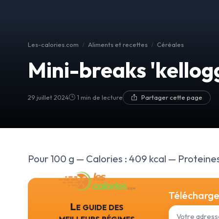
Les-calories.com
Aliments et recettes
Céréales
Mini-breaks 'kellogg
29 juillet 2024
1 min de lecture
Partager cette page
Pour 100 g — Calories : 409 kcal — Proteines 
Téléchargez
Le guide des
meilleurs régimes