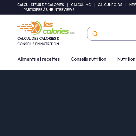
Panneau de gestion des cookies
CALCULATEUR DE CALORIES
|
CALCUL IMC
|
CALCUL POIDS
|
NEW
|
PARTICIPER À UNE INTERVIEW ?
CALCUL DES CALORIES &
CONSEILS EN NUTRITION
Aliments et recettes
Conseils nutrition
Nutrition