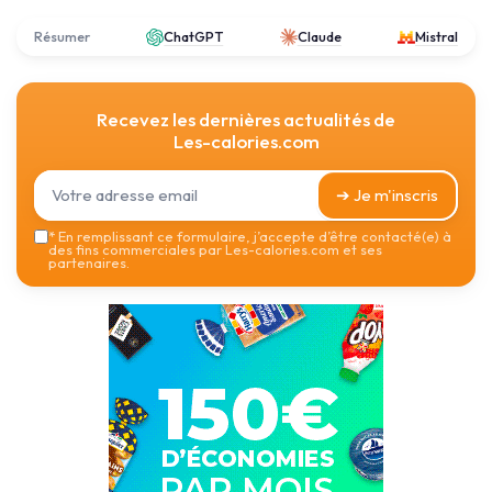
Résumer
ChatGPT
Claude
Mistral
Recevez les dernières actualités de
Les-calories.com
➔ Je m'inscris
*
En remplissant ce formulaire, j’accepte d’être contacté(e) à
des fins commerciales par Les-calories.com et ses
partenaires.