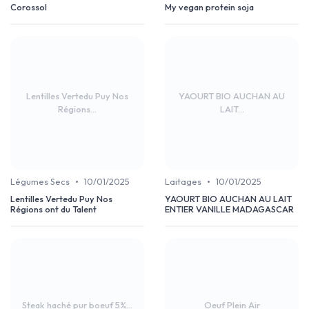
Corossol
My vegan protein soja
Lentilles Vertedu Puy Nos
YAOURT BIO AUCHAN AU
Régions...
LAIT...
•
•
Légumes Secs
10/01/2025
Laitages
10/01/2025
Lentilles Vertedu Puy Nos
YAOURT BIO AUCHAN AU LAIT
Régions ont du Talent
ENTIER VANILLE MADAGASCAR
Steak haché pur boeuf 5%...
Oeuf Plein Air