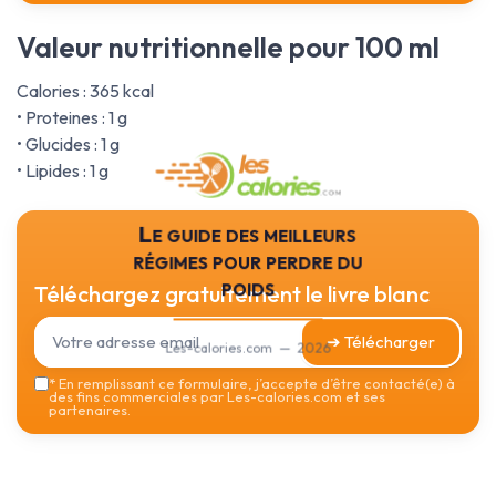
Valeur nutritionnelle pour 100 ml
Calories : 365 kcal
• Proteines : 1 g
• Glucides : 1 g
• Lipides : 1 g
Le guide des meilleurs
régimes pour perdre du
poids
Téléchargez gratuitement le livre blanc
➔ Télécharger
Les-calories.com — 2026
*
En remplissant ce formulaire, j’accepte d’être contacté(e) à
des fins commerciales par Les-calories.com et ses
partenaires.