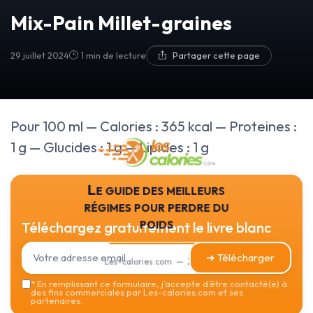
Mix-Pain Millet-graines
29 juillet 2024
1 min de lecture
Partager cette page
Pour 100 ml — Calories : 365 kcal — Proteines :
1 g — Glucides : 1 g — Lipides : 1 g
Le guide des meilleurs
régimes pour perdre du
poids
Téléchargez gratuitement le livre blanc
➔ Télécharger
Les-calories.com — 2026
*
En remplissant ce formulaire, j’accepte d’être contacté(e) à
des fins commerciales par Les-calories.com et ses
partenaires.