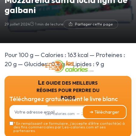
galbani
29 juillet 2024
1 min de lecture
Partager cette page
Pour 100 g — Calories : 163 kcal — Proteines :
20 g — Glucides : 0.4 g — Lipides : 9 g
Le guide des meilleurs
régimes pour perdre du
poids
Téléchargez gratuitement le livre blanc
➔ Télécharger
Les-calories.com — 2026
*
En remplissant ce formulaire, j’accepte d’être contacté(e) à
des fins commerciales par Les-calories.com et ses
partenaires.