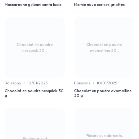
Mascarpone galbani santa lucia
Mamie nova cerises griottes
Chocolat en poudre
Chocolat en poudre
nesquick 30...
ovomaltine 30...
•
•
Boissons
10/01/2025
Boissons
10/01/2025
Chocolat en poudre nesquick 30
Chocolat en poudre ovomaltine
g
30 g
Plaisirs aux abricots,
Boulgour cuit