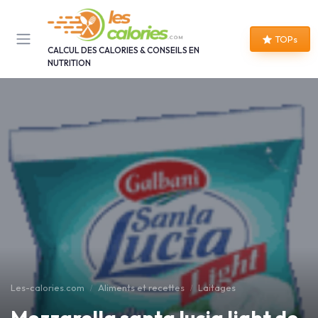
Panneau de gestion des cookies
TOPs
CALCUL DES CALORIES & CONSEILS EN
NUTRITION
Les-calories.com
Aliments et recettes
Laitages
Mozzarella santa lucia light de