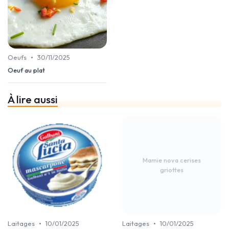
•
Oeufs
30/11/2025
Oeuf au plat
À lire aussi
Mamie nova cerises
griottes
•
•
Laitages
10/01/2025
Laitages
10/01/2025