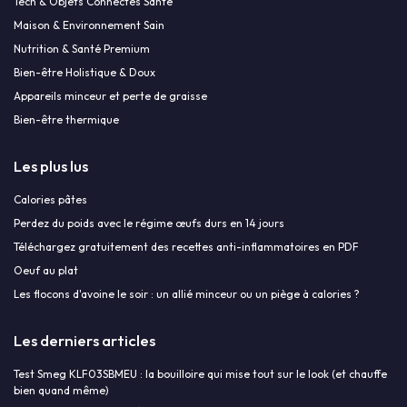
Tech & Objets Connectés Santé
Maison & Environnement Sain
Nutrition & Santé Premium
Bien-être Holistique & Doux
Appareils minceur et perte de graisse
Bien-être thermique
Les plus lus
Calories pâtes
Perdez du poids avec le régime œufs durs en 14 jours
Téléchargez gratuitement des recettes anti-inflammatoires en PDF
Oeuf au plat
Les flocons d'avoine le soir : un allié minceur ou un piège à calories ?
Les derniers articles
Test Smeg KLF03SBMEU : la bouilloire qui mise tout sur le look (et chauffe
bien quand même)