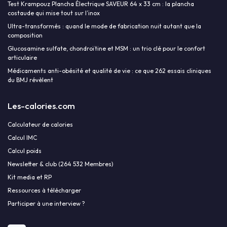
Test Krampouz Plancha Électrique SAVEUR 64 x 33 cm : la plancha
costaude qui mise tout sur l’inox
Ultra-transformés : quand le mode de fabrication nuit autant que la
composition
Glucosamine sulfate, chondroïtine et MSM : un trio clé pour le confort
articulaire
Médicaments anti-obésité et qualité de vie : ce que 262 essais cliniques
du BMJ révèlent
Les-calories.com
Calculateur de calories
Calcul IMC
Calcul poids
Newsletter & club (264 532 Membres)
Kit media et RP
Ressources à télécharger
Participer à une interview ?