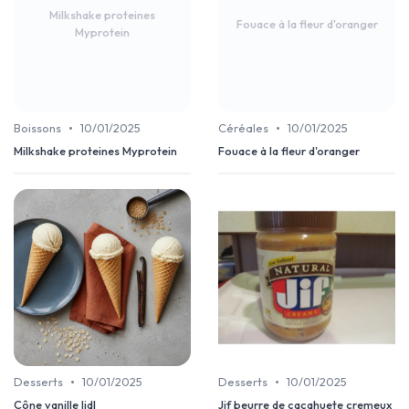
Milkshake proteines
Fouace à la fleur d'oranger
Myprotein
•
•
Boissons
10/01/2025
Céréales
10/01/2025
Milkshake proteines Myprotein
Fouace à la fleur d'oranger
•
•
Desserts
10/01/2025
Desserts
10/01/2025
Cône vanille lidl
Jif beurre de cacahuete cremeux