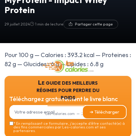
Protein
29 juillet 2024
1 min de lecture
Partager cette page
Pour 100 g — Calories : 393.2 kcal — Proteines :
82 g — Glucides : 6 g — Lipides : 6.8 g
Le guide des meilleurs
régimes pour perdre du
poids
Téléchargez gratuitement le livre blanc
➔ Télécharger
Les-calories.com — 2026
*
En remplissant ce formulaire, j’accepte d’être contacté(e) à
des fins commerciales par Les-calories.com et ses
partenaires.