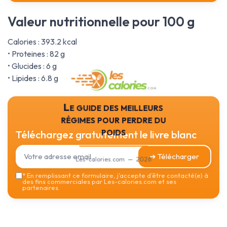
Valeur nutritionnelle pour 100 g
Calories : 393.2 kcal
• Proteines : 82 g
• Glucides : 6 g
• Lipides : 6.8 g
Le guide des meilleurs
régimes pour perdre du
poids
Téléchargez gratuitement le livre blanc
➔ Télécharger
Les-calories.com — 2026
*
En remplissant ce formulaire, j’accepte d’être contacté(e) à
des fins commerciales par Les-calories.com et ses
partenaires.