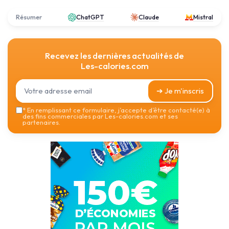
Résumer
ChatGPT
Claude
Mistral
Recevez les dernières actualités de
Les-calories.com
➔ Je m'inscris
*
En remplissant ce formulaire, j’accepte d’être contacté(e) à
des fins commerciales par Les-calories.com et ses
partenaires.