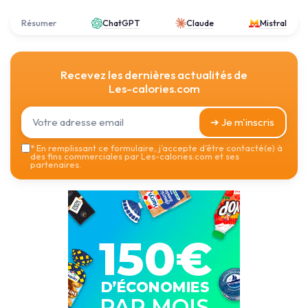
Résumer
ChatGPT
Claude
Mistral
Recevez les dernières actualités de
Les-calories.com
➔ Je m'inscris
*
En remplissant ce formulaire, j’accepte d’être contacté(e) à
des fins commerciales par Les-calories.com et ses
partenaires.