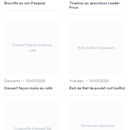
Biscotte au son Pasquier
Tiramisu au speculoos Leader
Price
Dessert façon moka au
Roti de filet de poulet...
café
•
•
Desserts
10/01/2025
Viandes
10/01/2025
Dessert façon moka au café
Roti de filet de poulet cuit (netto)
Terrine de canard au
Craquotte froment lidl