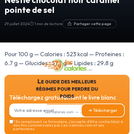
pointe de sel
29 juillet 2024
1 min de lecture
Partager cette page
Pour 100 g — Calories : 523 kcal — Proteines :
6.7 g — Glucides : 51.7 g — Lipides : 29.8 g
Le guide des meilleurs
régimes pour perdre du
poids
Téléchargez gratuitement le livre blanc
➔ Télécharger
Les-calories.com — 2026
*
En remplissant ce formulaire, j’accepte d’être contacté(e) à
des fins commerciales par Les-calories.com et ses
partenaires.