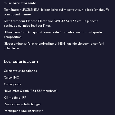
musculaire et la santé
Test Smeg KLF03SBMEU : la bouilloire qui mise tout sur le look (et chauffe
bien quand même)
Test Krampouz Plancha Électrique SAVEUR 64 x 33 cm : la plancha
costaude qui mise tout sur l’inox
Ultra-transformés : quand le mode de fabrication nuit autant que la
composition
Glucosamine sulfate, chondroïtine et MSM : un trio clé pour le confort
articulaire
Les-calories.com
Calculateur de calories
Calcul IMC
Calcul poids
Newsletter & club (264 532 Membres)
Kit media et RP
Ressources à télécharger
Participer à une interview ?