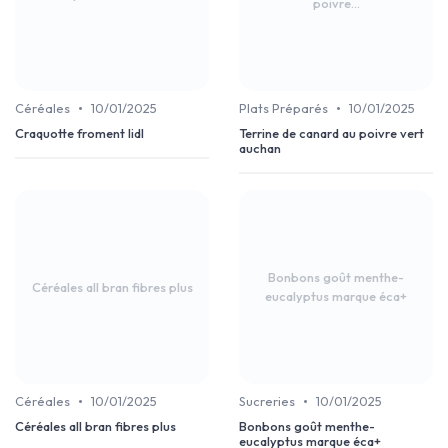
poivre...
•
•
Céréales
10/01/2025
Plats Préparés
10/01/2025
Craquotte froment lidl
Terrine de canard au poivre vert
auchan
Bonbons goût menthe-
Céréales all bran fibres plus
eucalyptus marque éca+
•
•
Céréales
10/01/2025
Sucreries
10/01/2025
Céréales all bran fibres plus
Bonbons goût menthe-
eucalyptus marque éca+