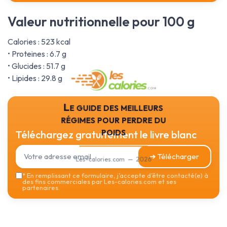
Valeur nutritionnelle pour 100 g
Calories : 523 kcal
• Proteines : 6.7 g
• Glucides : 51.7 g
• Lipides : 29.8 g
Le guide des meilleurs
régimes pour perdre du
poids
Téléchargez gratuitement le livre blanc
➔ Télécharger
Les-calories.com — 2026
*
En remplissant ce formulaire, j’accepte d’être contacté(e) à
des fins commerciales par Les-calories.com et ses
partenaires.