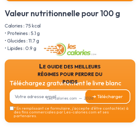
Valeur nutritionnelle pour 100 g
Calories : 75 kcal
• Proteines : 5.1 g
• Glucides : 11.7 g
• Lipides : 0.9 g
Le guide des meilleurs
régimes pour perdre du
poids
Téléchargez gratuitement le livre blanc
➔ Télécharger
Les-calories.com — 2026
*
En remplissant ce formulaire, j’accepte d’être contacté(e) à
des fins commerciales par Les-calories.com et ses
partenaires.