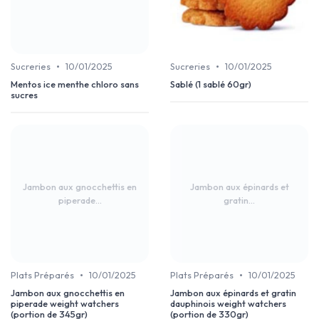
•
•
Sucreries
10/01/2025
Sucreries
10/01/2025
Mentos ice menthe chloro sans
Sablé (1 sablé 60gr)
sucres
Jambon aux gnocchettis en
Jambon aux épinards et
piperade...
gratin...
•
•
Plats Préparés
10/01/2025
Plats Préparés
10/01/2025
Jambon aux gnocchettis en
Jambon aux épinards et gratin
piperade weight watchers
dauphinois weight watchers
(portion de 345gr)
(portion de 330gr)