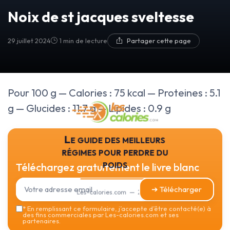
Noix de st jacques sveltesse
29 juillet 2024
1 min de lecture
Partager cette page
Pour 100 g — Calories : 75 kcal — Proteines : 5.1
g — Glucides : 11.7 g — Lipides : 0.9 g
Le guide des meilleurs
régimes pour perdre du
poids
Téléchargez gratuitement le livre blanc
➔ Télécharger
Les-calories.com — 2026
*
En remplissant ce formulaire, j’accepte d’être contacté(e) à
des fins commerciales par Les-calories.com et ses
partenaires.