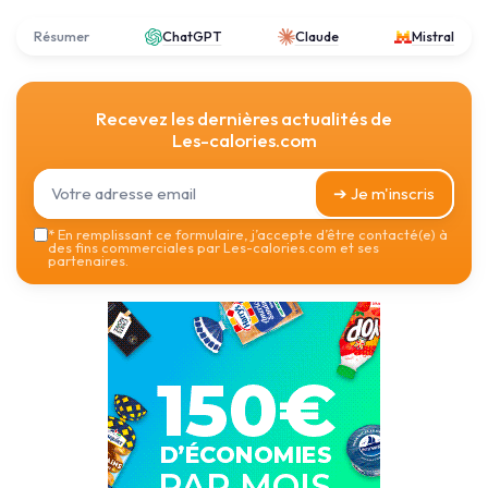
Résumer
ChatGPT
Claude
Mistral
Recevez les dernières actualités de
Les-calories.com
➔ Je m'inscris
*
En remplissant ce formulaire, j’accepte d’être contacté(e) à
des fins commerciales par Les-calories.com et ses
partenaires.