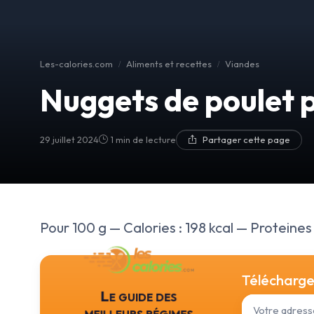
Les-calories.com
Aliments et recettes
Viandes
Nuggets de poulet 
29 juillet 2024
1 min de lecture
Partager cette page
Pour 100 g — Calories : 198 kcal — Proteines : 
Téléchargez
Le guide des
meilleurs régimes