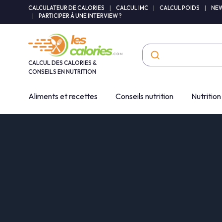
Panneau de gestion des cookies
CALCULATEUR DE CALORIES
|
CALCUL IMC
|
CALCUL POIDS
|
NEW
|
PARTICIPER À UNE INTERVIEW ?
CALCUL DES CALORIES &
CONSEILS EN NUTRITION
Aliments et recettes
Conseils nutrition
Nutrition