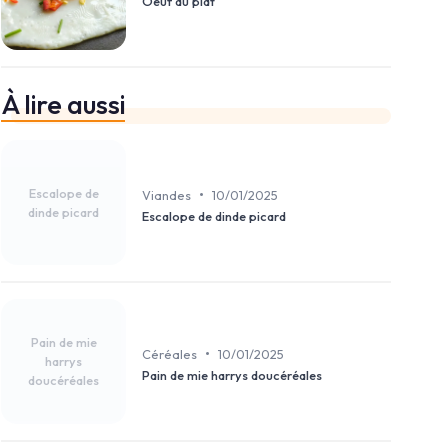
Oeuf au plat
À lire aussi
Escalope de
•
Viandes
10/01/2025
dinde picard
Escalope de dinde picard
Pain de mie
•
Céréales
10/01/2025
harrys
Pain de mie harrys doucéréales
doucéréales