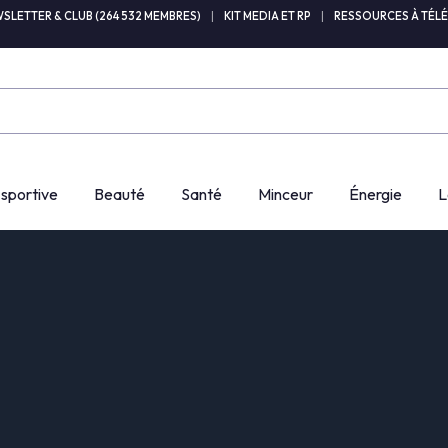
SLETTER & CLUB (264 532 MEMBRES)
|
KIT MEDIA ET RP
|
RESSOURCES À TÉL
 sportive
Beauté
Santé
Minceur
Énergie
L