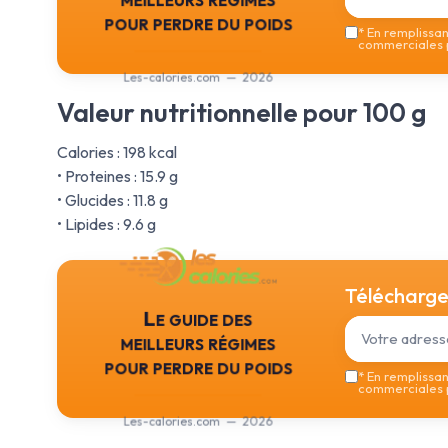
pour perdre du poids
*
En remplissant
commerciales p
Les-calories.com — 2026
Valeur nutritionnelle pour 100 g
Calories : 198 kcal
• Proteines : 15.9 g
• Glucides : 11.8 g
• Lipides : 9.6 g
Téléchargez
Le guide des
meilleurs régimes
pour perdre du poids
*
En remplissant
commerciales p
Les-calories.com — 2026