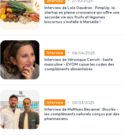
•
27/10/2025
Interview
Interview de Lola Gaudron : PimpUp, la
té(e) à des fins
startup en pleine croissance qui offre une
s.
seconde vie aux fruits et légumes
biscornus s’installe à Marseille !
•
08/04/2025
Interview
Interview de Véronique Cerruti : Santé
masculine - EVOM casse les codes des
compléments alimentaires
•
05/03/2025
Interview
Interview de Matthieu Becamel : Bioclès -
les compléments naturels conçus par des
pharmaciens