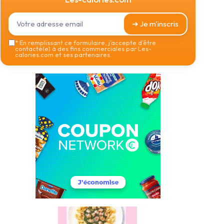
➔ Je m'inscris
*
En remplissant ce formulaire, j’accepte d’être
contacté(e) à des fins commerciales par Les-
calories.com et ses partenaires.