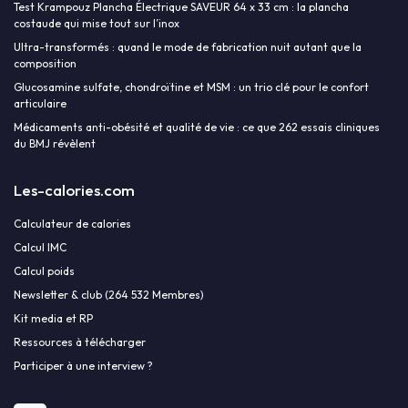
Test Krampouz Plancha Électrique SAVEUR 64 x 33 cm : la plancha
costaude qui mise tout sur l’inox
Ultra-transformés : quand le mode de fabrication nuit autant que la
composition
Glucosamine sulfate, chondroïtine et MSM : un trio clé pour le confort
articulaire
Médicaments anti-obésité et qualité de vie : ce que 262 essais cliniques
du BMJ révèlent
Les-calories.com
Calculateur de calories
Calcul IMC
Calcul poids
Newsletter & club (264 532 Membres)
Kit media et RP
Ressources à télécharger
Participer à une interview ?