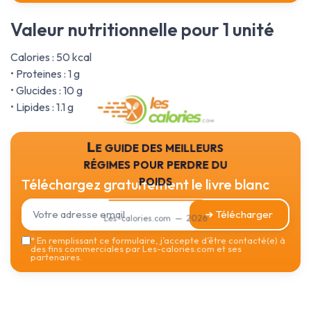
Valeur nutritionnelle pour 1 unité
Calories : 50 kcal
• Proteines : 1 g
• Glucides : 10 g
• Lipides : 1.1 g
Le guide des meilleurs
régimes pour perdre du
poids
Téléchargez gratuitement le livre blanc
➔ Télécharger
Les-calories.com — 2026
*
En remplissant ce formulaire, j’accepte d’être contacté(e) à
des fins commerciales par Les-calories.com et ses
partenaires.