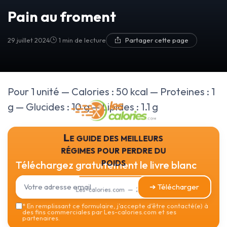
Pain au froment
29 juillet 2024
1 min de lecture
Partager cette page
Pour 1 unité — Calories : 50 kcal — Proteines : 1
g — Glucides : 10 g — Lipides : 1.1 g
Le guide des meilleurs
régimes pour perdre du
poids
Téléchargez gratuitement le livre blanc
➔ Télécharger
Les-calories.com — 2026
*
En remplissant ce formulaire, j’accepte d’être contacté(e) à
des fins commerciales par Les-calories.com et ses
partenaires.