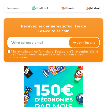
Résumer
ChatGPT
Claude
Mistral
Recevez les dernières actualités de
Les-calories.com
➔ Je m'inscris
*
En remplissant ce formulaire, j’accepte d’être contacté(e) à
des fins commerciales par Les-calories.com et ses
partenaires.