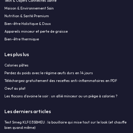
Tech & Objets Connectés Santé
Maison & Environnement Sain
Nutrition & Santé Premium
Bien-être Holistique & Doux
Appareils minceur et perte de graisse
Bien-être thermique
Les plus lus
Calories pâtes
Perdez du poids avec le régime œufs durs en 14 jours
Téléchargez gratuitement des recettes anti-inflammatoires en PDF
Oeuf au plat
Les flocons d'avoine le soir : un allié minceur ou un piège à calories ?
Les derniers articles
Test Smeg KLF03SBMEU : la bouilloire qui mise tout sur le look (et chauffe
bien quand même)