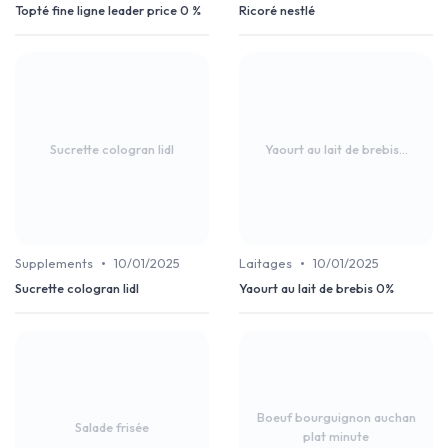
Topté fine ligne leader price 0 %
Ricoré nestlé
Sucrette cologran lidl
Yaourt au lait de brebis...
•
•
Supplements
10/01/2025
Laitages
10/01/2025
Sucrette cologran lidl
Yaourt au lait de brebis 0%
Boeuf bourguignon auchan
Salade frisée
plat minute