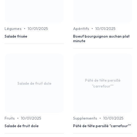
•
•
Légumes
10/01/2025
Apéritifs
10/01/2025
Salade frisée
Boeuf bourguignon auchan plat
minute
Päté de tête persillé
Salade de fruit dole
"carrefour""
•
•
Fruits
10/01/2025
Supplements
10/01/2025
Salade de fruit dole
Päté de tête persillé "carrefour""