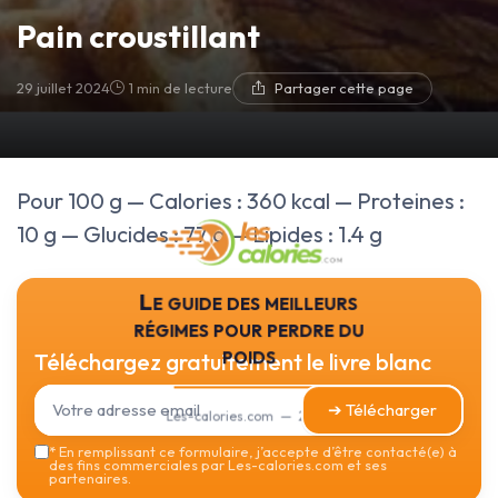
Pain croustillant
29 juillet 2024
1 min de lecture
Partager cette page
Pour 100 g — Calories : 360 kcal — Proteines :
10 g — Glucides : 77 g — Lipides : 1.4 g
Le guide des meilleurs
régimes pour perdre du
poids
Téléchargez gratuitement le livre blanc
➔ Télécharger
Les-calories.com — 2026
*
En remplissant ce formulaire, j’accepte d’être contacté(e) à
des fins commerciales par Les-calories.com et ses
partenaires.