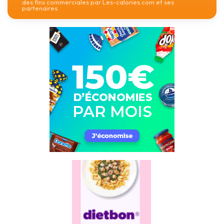
des fins commerciales par Les-calories.com et ses
partenaires.