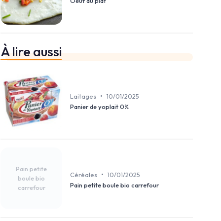
Oeuf au plat
À lire aussi
•
Laitages
10/01/2025
Panier de yoplait 0%
Pain petite
•
Céréales
10/01/2025
boule bio
Pain petite boule bio carrefour
carrefour