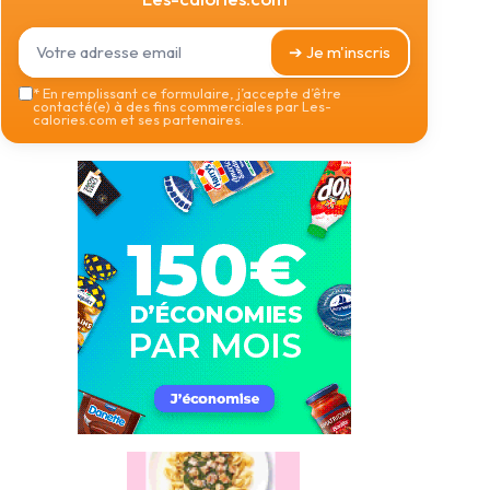
➔ Je m'inscris
*
En remplissant ce formulaire, j’accepte d’être
contacté(e) à des fins commerciales par Les-
calories.com et ses partenaires.