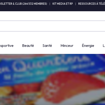
SLETTER & CLUB (264 532 MEMBRES)
|
KIT MEDIA ET RP
|
RESSOURCES À TÉL
 sportive
Beauté
Santé
Minceur
Énergie
L