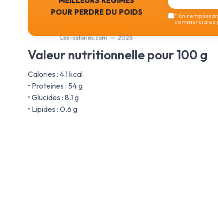
pour perdre du poids
*
En remplissant
commerciales p
Les-calories.com — 2026
Valeur nutritionnelle pour 100 g
Calories : 4.1 kcal
• Proteines : 54 g
• Glucides : 8.1 g
• Lipides : 0.6 g