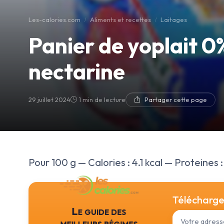
Les-calories.com
Aliments et recettes
Laitages
Panier de yoplait 0
nectarine
29 juillet 2024
1 min de lecture
Partager cette page
Pour 100 g — Calories : 4.1 kcal — Proteines : 
Téléchargez
Le guide des
meilleurs régimes