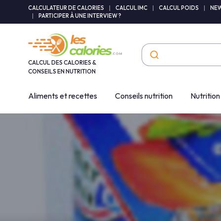
Panneau de gestion des cookies
CALCULATEUR DE CALORIES
|
CALCUL IMC
|
CALCUL POIDS
|
NEW
|
PARTICIPER À UNE INTERVIEW ?
CALCUL DES CALORIES &
CONSEILS EN NUTRITION
Aliments et recettes
Conseils nutrition
Nutrition