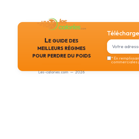
Téléchargez
Le guide des
meilleurs régimes
pour perdre du poids
*
En remplissant
commerciales p
Les-calories.com — 2026