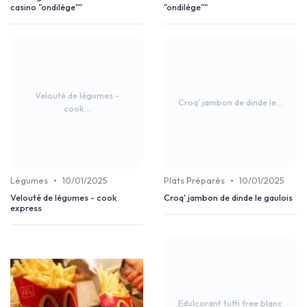
casino "ondilège""
"ondilège""
Velouté de légumes -
Croq' jambon de dinde le...
cook...
•
•
Légumes
10/01/2025
Plats Préparés
10/01/2025
Velouté de légumes - cook
Croq' jambon de dinde le gaulois
express
Edulcorant tutti free blanc