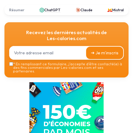
Résumer
ChatGPT
Claude
Mistral
Recevez les dernières actualités de
Les-calories.com
➔ Je m'inscris
*
En remplissant ce formulaire, j’accepte d’être contacté(e) à
des fins commerciales par Les-calories.com et ses
partenaires.