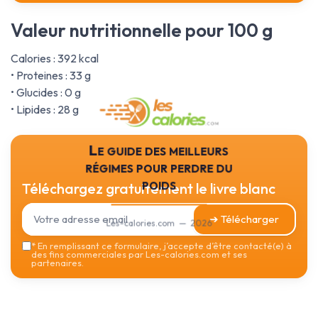
Valeur nutritionnelle pour 100 g
Calories : 392 kcal
• Proteines : 33 g
• Glucides : 0 g
• Lipides : 28 g
Le guide des meilleurs
régimes pour perdre du
poids
Téléchargez gratuitement le livre blanc
➔ Télécharger
Les-calories.com — 2026
*
En remplissant ce formulaire, j’accepte d’être contacté(e) à
des fins commerciales par Les-calories.com et ses
partenaires.