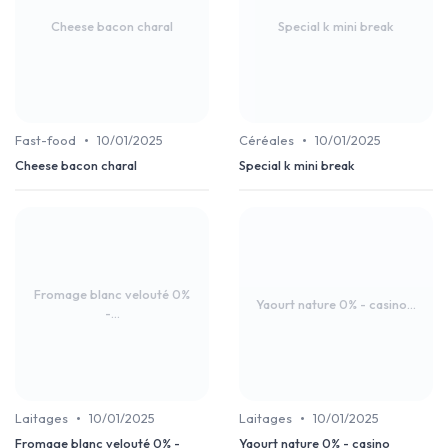
Cheese bacon charal
Special k mini break
•
•
Fast-food
10/01/2025
Céréales
10/01/2025
Cheese bacon charal
Special k mini break
Fromage blanc velouté 0%
Yaourt nature 0% - casino...
-...
•
•
Laitages
10/01/2025
Laitages
10/01/2025
Fromage blanc velouté 0% -
Yaourt nature 0% - casino