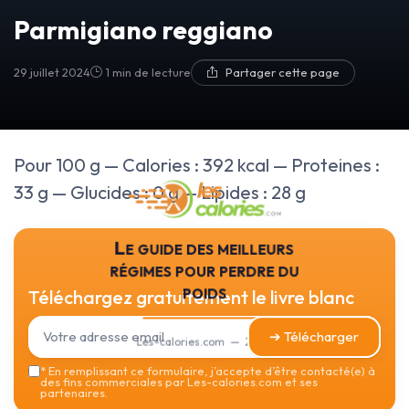
Parmigiano reggiano
29 juillet 2024
1 min de lecture
Partager cette page
Pour 100 g — Calories : 392 kcal — Proteines :
33 g — Glucides : 0 g — Lipides : 28 g
Le guide des meilleurs
régimes pour perdre du
poids
Téléchargez gratuitement le livre blanc
➔ Télécharger
Les-calories.com — 2026
*
En remplissant ce formulaire, j’accepte d’être contacté(e) à
des fins commerciales par Les-calories.com et ses
partenaires.