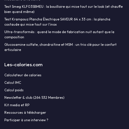
Test Smeg KLF03SBMEU : la bouilloire qui mise tout sur le look (et chauffe
bien quand même)
Test Krampouz Plancha Électrique SAVEUR 64 x 33 cm : la plancha
costaude qui mise tout sur l’inox
Ultra-transformés : quand le mode de fabrication nuit autant que la
composition
Glucosamine sulfate, chondroïtine et MSM : un trio clé pour le confort
articulaire
Les-calories.com
Calculateur de calories
Calcul IMC
Calcul poids
Newsletter & club (264 532 Membres)
Kit media et RP
Ressources à télécharger
Participer à une interview ?