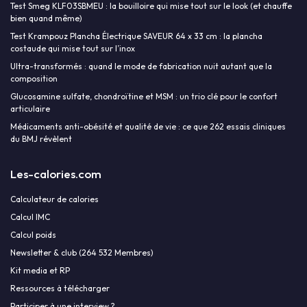
Test Smeg KLF03SBMEU : la bouilloire qui mise tout sur le look (et chauffe
bien quand même)
Test Krampouz Plancha Électrique SAVEUR 64 x 33 cm : la plancha
costaude qui mise tout sur l’inox
Ultra-transformés : quand le mode de fabrication nuit autant que la
composition
Glucosamine sulfate, chondroïtine et MSM : un trio clé pour le confort
articulaire
Médicaments anti-obésité et qualité de vie : ce que 262 essais cliniques
du BMJ révèlent
Les-calories.com
Calculateur de calories
Calcul IMC
Calcul poids
Newsletter & club (264 532 Membres)
Kit media et RP
Ressources à télécharger
Participer à une interview ?