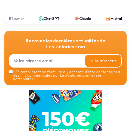
Résumer
ChatGPT
Claude
Mistral
Recevez les dernières actualités de
Les-calories.com
➔ Je m'inscris
*
En remplissant ce formulaire, j’accepte d’être contacté(e) à
des fins commerciales par Les-calories.com et ses
partenaires.