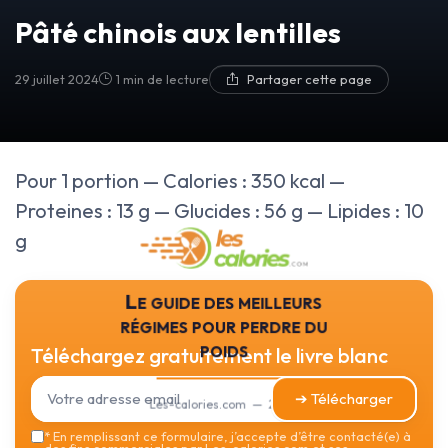
Pâté chinois aux lentilles
29 juillet 2024
1 min de lecture
Partager cette page
Pour 1 portion — Calories : 350 kcal —
Proteines : 13 g — Glucides : 56 g — Lipides : 10
g
Le guide des meilleurs
régimes pour perdre du
poids
Téléchargez gratuitement le livre blanc
➔ Télécharger
Les-calories.com — 2026
*
En remplissant ce formulaire, j’accepte d’être contacté(e) à