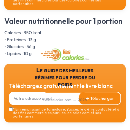
des fins commerciales par Les-calories.com et ses
partenaires.
Valeur nutritionnelle pour 1 portion
Calories : 350 kcal
• Proteines : 13 g
• Glucides : 56 g
• Lipides : 10 g
Le guide des meilleurs
régimes pour perdre du
poids
Téléchargez gratuitement le livre blanc
➔ Télécharger
Les-calories.com — 2026
*
En remplissant ce formulaire, j’accepte d’être contacté(e) à
des fins commerciales par Les-calories.com et ses
partenaires.