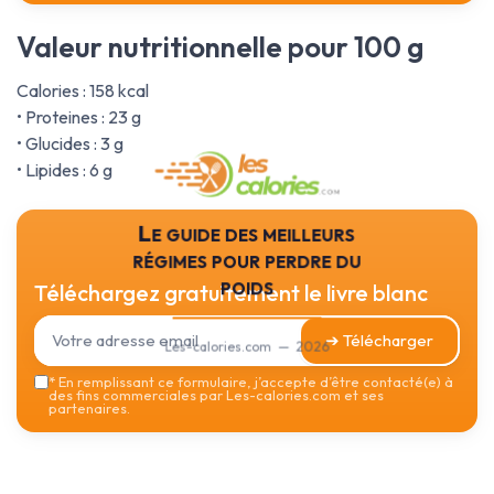
Valeur nutritionnelle pour 100 g
Calories : 158 kcal
• Proteines : 23 g
• Glucides : 3 g
• Lipides : 6 g
Le guide des meilleurs
régimes pour perdre du
poids
Téléchargez gratuitement le livre blanc
➔ Télécharger
Les-calories.com — 2026
*
En remplissant ce formulaire, j’accepte d’être contacté(e) à
des fins commerciales par Les-calories.com et ses
partenaires.