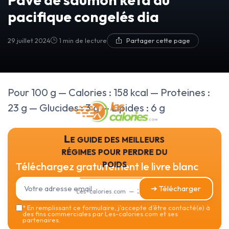
pacifique congelés dia
29 juillet 2024
1 min de lecture
Partager cette page
Pour 100 g — Calories : 158 kcal — Proteines :
23 g — Glucides : 3 g — Lipides : 6 g
Le guide des meilleurs
régimes pour perdre du
poids
Téléchargez gratuitement le livre blanc
➔ Télécharger
Les-calories.com — 2026
*
En remplissant ce formulaire, j’accepte d’être contacté(e) à
des fins commerciales par Les-calories.com et ses
partenaires.