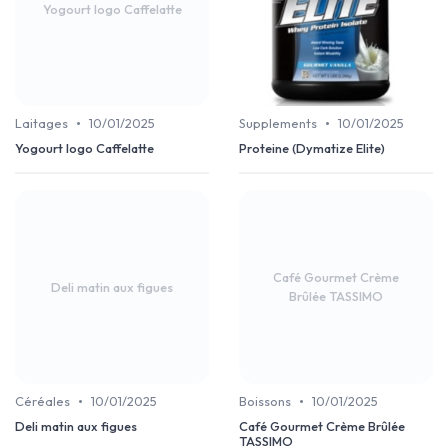
Yogourt Iogo Caffelatte
•
•
Laitages
10/01/2025
Supplements
10/01/2025
Yogourt Iogo Caffelatte
Proteine (Dymatize Elite)
Café Gourmet Crème
Deli matin aux figues
Brûlée TASSIMO
•
•
Céréales
10/01/2025
Boissons
10/01/2025
Deli matin aux figues
Café Gourmet Crème Brûlée
TASSIMO