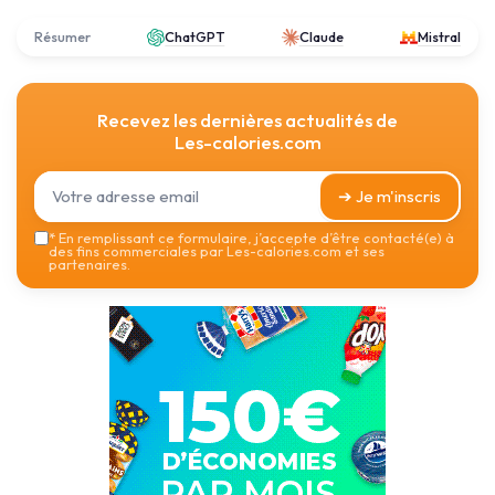
Résumer
ChatGPT
Claude
Mistral
Recevez les dernières actualités de
Les-calories.com
➔ Je m'inscris
*
En remplissant ce formulaire, j’accepte d’être contacté(e) à
des fins commerciales par Les-calories.com et ses
partenaires.