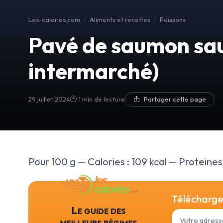
Les-calories.com
Aliments et recettes
Poissons
Pavé de saumon sau
intermarché)
29 juillet 2024
1 min de lecture
Partager cette page
Pour 100 g — Calories : 109 kcal — Proteines :
Téléchargez
Le guide des
meilleurs régimes