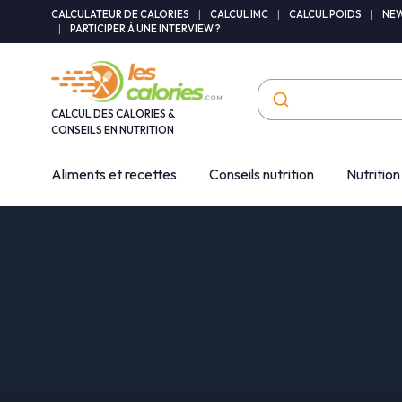
Panneau de gestion des cookies
CALCULATEUR DE CALORIES
|
CALCUL IMC
|
CALCUL POIDS
|
NEW
|
PARTICIPER À UNE INTERVIEW ?
CALCUL DES CALORIES &
CONSEILS EN NUTRITION
Aliments et recettes
Conseils nutrition
Nutrition