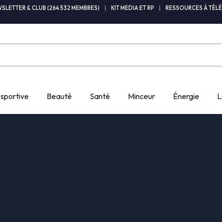
SLETTER & CLUB (264 532 MEMBRES)
|
KIT MEDIA ET RP
|
RESSOURCES À TÉL
 sportive
Beauté
Santé
Minceur
Énergie
L