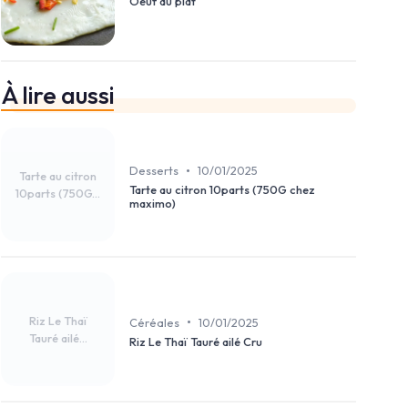
Oeuf au plat
À lire aussi
•
Desserts
10/01/2025
Tarte au citron
Tarte au citron 10parts (750G chez
10parts (750G...
maximo)
Riz Le Thaï
•
Céréales
10/01/2025
Tauré ailé...
Riz Le Thaï Tauré ailé Cru