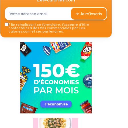
➔ Je m'inscris
*
En remplissant ce formulaire, j’accepte d’être
contacté(e) à des fins commerciales par Les-
calories.com et ses partenaires.