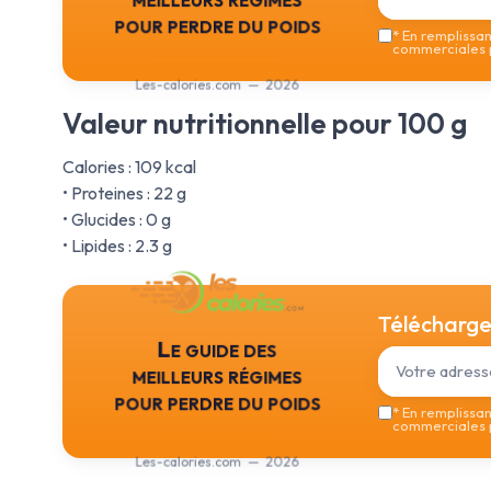
pour perdre du poids
*
En remplissant
commerciales p
Les-calories.com — 2026
Valeur nutritionnelle pour 100 g
Calories : 109 kcal
• Proteines : 22 g
• Glucides : 0 g
• Lipides : 2.3 g
Téléchargez
Le guide des
meilleurs régimes
pour perdre du poids
*
En remplissant
commerciales p
Les-calories.com — 2026