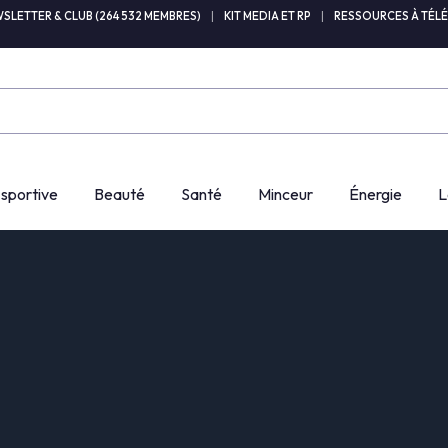
SLETTER & CLUB (264 532 MEMBRES)
|
KIT MEDIA ET RP
|
RESSOURCES À TÉL
 sportive
Beauté
Santé
Minceur
Énergie
L