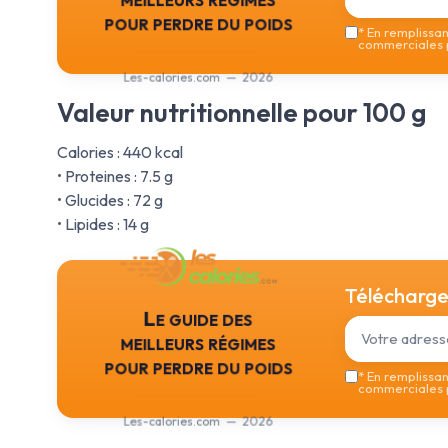
pour perdre du poids
*
En remplissant
commerciales p
Les-calories.com — 2026
Valeur nutritionnelle pour 100 g
Calories : 440 kcal
• Proteines : 7.5 g
• Glucides : 72 g
• Lipides : 14 g
Téléchargez
Le guide des
meilleurs régimes
pour perdre du poids
*
En remplissant
commerciales p
Les-calories.com — 2026