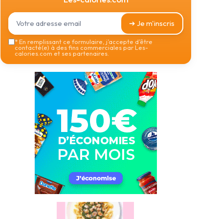
➔ Je m'inscris
*
En remplissant ce formulaire, j’accepte d’être
contacté(e) à des fins commerciales par Les-
calories.com et ses partenaires.