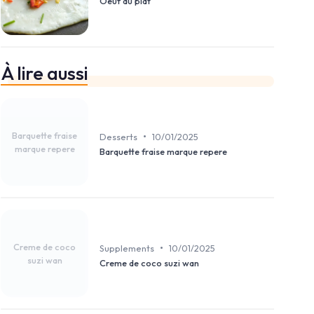
Oeuf au plat
À lire aussi
Barquette fraise
•
Desserts
10/01/2025
marque repere
Barquette fraise marque repere
Creme de coco
•
Supplements
10/01/2025
suzi wan
Creme de coco suzi wan