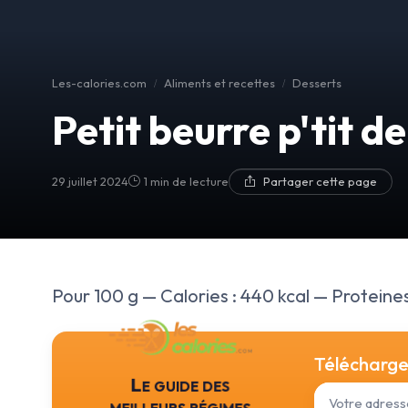
Les-calories.com
Aliments et recettes
Desserts
Petit beurre p'tit de
29 juillet 2024
1 min de lecture
Partager cette page
Pour 100 g — Calories : 440 kcal — Proteines :
Téléchargez
Le guide des
meilleurs régimes