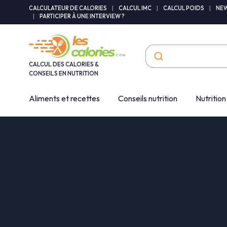
Panneau de gestion des cookies
CALCULATEUR DE CALORIES
|
CALCUL IMC
|
CALCUL POIDS
|
NEW
|
PARTICIPER À UNE INTERVIEW ?
CALCUL DES CALORIES &
CONSEILS EN NUTRITION
Aliments et recettes
Conseils nutrition
Nutrition