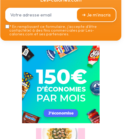
➔ Je m'inscris
*
En remplissant ce formulaire, j’accepte d’être
contacté(e) à des fins commerciales par Les-
calories.com et ses partenaires.