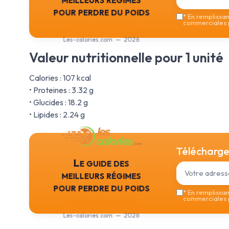
pour perdre du poids
*
En remplissant
commerciales p
Les-calories.com — 2026
Valeur nutritionnelle pour 1 unité
Calories : 107 kcal
• Proteines : 3.32 g
• Glucides : 18.2 g
• Lipides : 2.24 g
Téléchargez
Le guide des
meilleurs régimes
pour perdre du poids
*
En remplissant
commerciales p
Les-calories.com — 2026