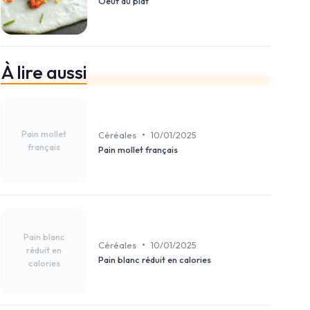
Oeuf au plat
À lire aussi
Pain mollet
•
Céréales
10/01/2025
français
Pain mollet français
Pain blanc
•
Céréales
10/01/2025
réduit en
Pain blanc réduit en calories
calories