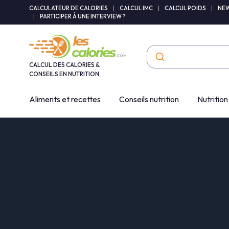
Panneau de gestion des cookies
CALCULATEUR DE CALORIES
|
CALCUL IMC
|
CALCUL POIDS
|
NEW
|
PARTICIPER À UNE INTERVIEW ?
CALCUL DES CALORIES &
CONSEILS EN NUTRITION
Aliments et recettes
Conseils nutrition
Nutrition