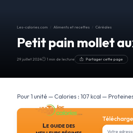
Les-calories.com
Aliments et recettes
Céréales
Petit pain mollet a
29 juillet 2024
1 min de lecture
Partager cette page
Pour 1 unité — Calories : 107 kcal — Proteines
Téléchargez
Le guide des
meilleurs régimes