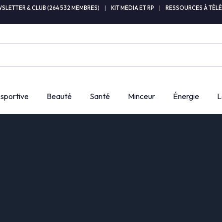
SLETTER & CLUB (264 532 MEMBRES)
|
KIT MEDIA ET RP
|
RESSOURCES À TÉL
 sportive
Beauté
Santé
Minceur
Énergie
L